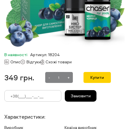
В наявності
Артикул: 18204
Опис
Відгуки
Схожі товари
349
грн.
-
+
Купити
Замовити
Характеристики:
Виробник
Країна виробник