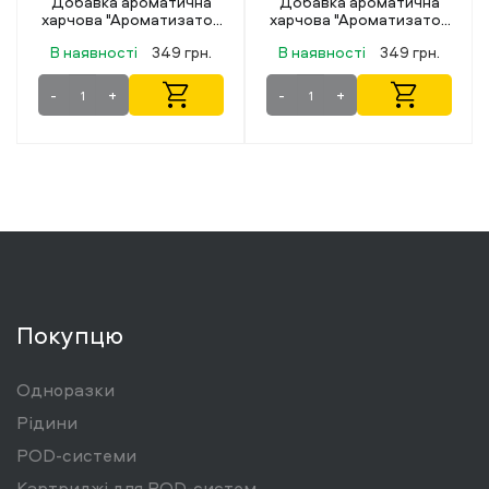
Добавка ароматична
Добавка ароматична
харчова "Ароматизатор
харчова "Ароматизатор
Флаворлаб Triple Pear
Флаворлаб Triple
В наявності
349 грн.
В наявності
349 грн.
12мл"
Peppermint 12мл"
-
+
-
+
Покупцю
Одноразки
Рідини
POD-системи
Картриджі для POD-систем