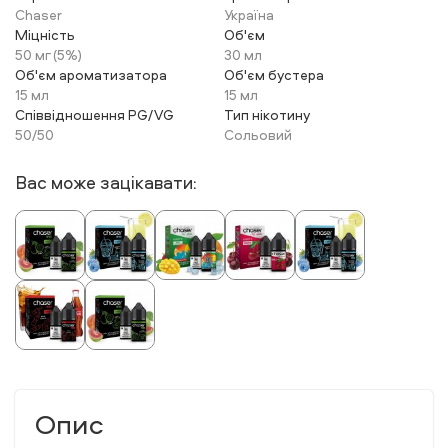
Chaser
Україна
Міцність
Об'єм
50 мг (5%)
30 мл
Об'єм ароматизатора
Об'єм бустера
15 мл
15 мл
Співвідношення PG/VG
Тип нікотину
50/50
Сольовий
Вас може зацікавати:
Опис