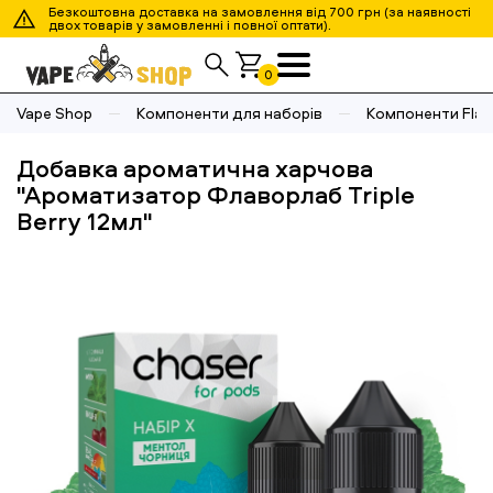
Безкоштовна доставка на замовлення від 700 грн (за наявності
двох товарів у замовленні і повної оптати).
0
Vape Shop
Компоненти для наборів
Компоненти Flav
Добавка ароматична харчова
"Ароматизатор Флаворлаб Triple
Berry 12мл"