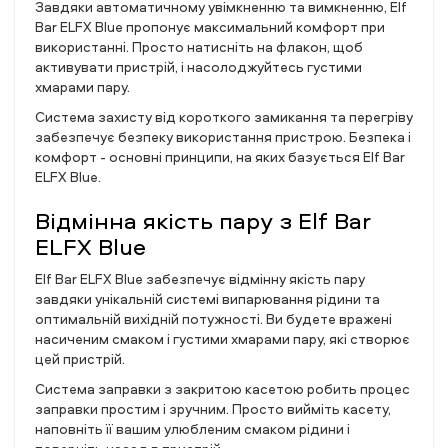
Завдяки автоматичному увімкненню та вимкненню, Elf
Bar ELFX Blue пропонує максимальний комфорт при
використанні. Просто натисніть на флакон, щоб
активувати пристрій, і насолоджуйтесь густими
хмарами пару.
Система захисту від короткого замикання та перегріву
забезпечує безпеку використання пристрою. Безпека і
комфорт - основні принципи, на яких базується Elf Bar
ELFX Blue.
Відмінна якість пару з Elf Bar
ELFX Blue
Elf Bar ELFX Blue забезпечує відмінну якість пару
завдяки унікальній системі випарювання рідини та
оптимальній вихідній потужності. Ви будете вражені
насиченим смаком і густими хмарами пару, які створює
цей пристрій.
Система заправки з закритою касетою робить процес
заправки простим і зручним. Просто вийміть касету,
наповніть її вашим улюбленим смаком рідини і