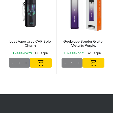
Geekvape Sonder Q Lite
Lost Vape Ursa CAP
Metallic Purple
Infinity Black
(Металевий фіолетовий)
В наявності
499 грн.
В наявності
669 грн.
-
+
-
+