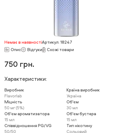
Немає в наявності
Артикул: 18247
Опис
Відгуки
Схожі товари
750
грн.
Характеристики:
Виробник
Країна виробник
Flavorlab
Україна
Міцність
Об'єм
50 мг (5%)
30 мл
Об'єм ароматизатора
Об'єм бустера
15 мл
15 мл
Співвідношення PG/VG
Тип нікотину
50/50
Сольовий