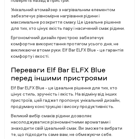
поверніть назад в пристрій.
Унікальний атомайзер з нагрівальним елементом
забезпечує рівномірне нагрівання рідини і
максимальне розкриття смаку. Це ідеальне рішення
для тих, хто цінує якість пару і насичений смак рідини.
Ергономічний дизайн пристрою забезпечує
комфортне використання протягом усього дня, не
викликаючи втоми руки. Elf Bar ELFX Blue - це гарантія
комфорту і якості.
Переваги Elf Bar ELFX Blue
перед іншими пристроями
Elf Bar ELFX Blue - це ідеальне рішення для тих, хто
цінує стиль, зручність і якість. На відміну від інших
пристроїв, цей гаджет пропонує унікальний дизайн,
продуману конструкцію і високу продуктивність.
Великий вибір смаків рідини дозволяє
насолоджуватися різноманітними ароматами і
знаходити свій ідеальний смак. Ви зможете вибрати
те, що підходить саме вам, не обмежуючи себе.