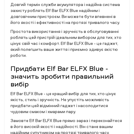
Довгий термін служби акумулятора і надійна система
захисту роблять Elf Bar ELFX Blue надійним і
довговічним пристроєм. Ви можете бути впевнені в
його якості і ефективності на протязі тривалого часу.
Простота використання і зручність в обслуговуванні
роблять цей пристрій ідеальним вибором для тих, хто
цінує свій час і комфорт. Elf Bar ELFX Blue - це гаджет,
який полегшить ваше життя і приємно здивує якістю
роботи.
Придбати Elf Bar ELFX Blue -
значить зробити правильний
вибір
Elf Bar ELFX Blue - це кращий вибір для тих, хто цінує
якість, стиль і зручність. Не упустіть можливість
придбати цей відмінний гаджет і насолодитися
чудовим смаком і хмарами пару.
Замовте Elf Bar ELFX Blue прямо зараз і переконайтеся
в його високій якості і надійності. Він стане вашим
надійним супутником на протязі тривалого часу,