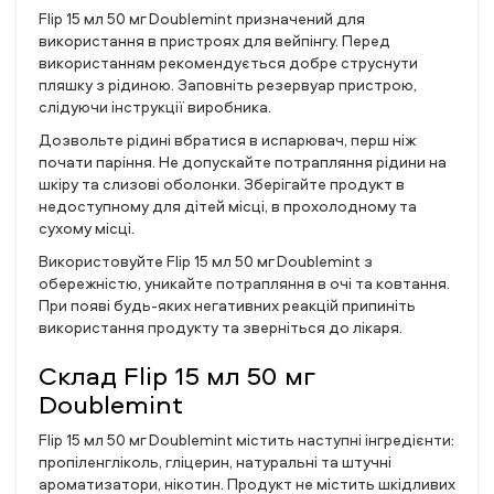
Flip 15 мл 50 мг Doublemint призначений для
використання в пристроях для вейпінгу. Перед
використанням рекомендується добре струснути
пляшку з рідиною. Заповніть резервуар пристрою,
слідуючи інструкції виробника.
Дозвольте рідині вбратися в испарювач, перш ніж
почати паріння. Не допускайте потрапляння рідини на
шкіру та слизові оболонки. Зберігайте продукт в
недоступному для дітей місці, в прохолодному та
сухому місці.
Використовуйте Flip 15 мл 50 мг Doublemint з
обережністю, уникайте потрапляння в очі та ковтання.
При появі будь-яких негативних реакцій припиніть
використання продукту та зверніться до лікаря.
Склад Flip 15 мл 50 мг
Doublemint
Flip 15 мл 50 мг Doublemint містить наступні інгредієнти:
пропіленгліколь, гліцерин, натуральні та штучні
ароматизатори, нікотин. Продукт не містить шкідливих