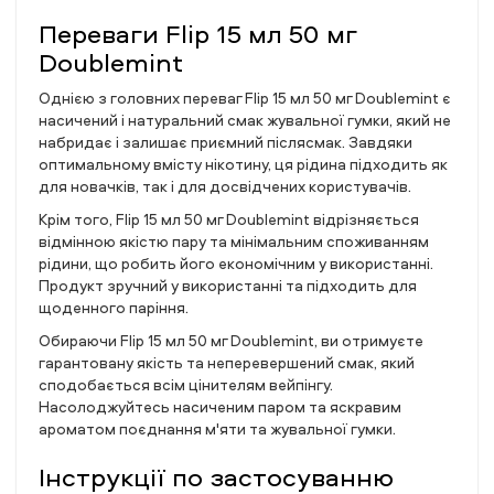
Переваги Flip 15 мл 50 мг
Doublemint
Однією з головних переваг Flip 15 мл 50 мг Doublemint є
насичений і натуральний смак жувальної гумки, який не
набридає і залишає приємний післясмак. Завдяки
оптимальному вмісту нікотину, ця рідина підходить як
для новачків, так і для досвідчених користувачів.
Крім того, Flip 15 мл 50 мг Doublemint відрізняється
відмінною якістю пару та мінімальним споживанням
рідини, що робить його економічним у використанні.
Продукт зручний у використанні та підходить для
щоденного паріння.
Обираючи Flip 15 мл 50 мг Doublemint, ви отримуєте
гарантовану якість та неперевершений смак, який
сподобається всім цінителям вейпінгу.
Насолоджуйтесь насиченим паром та яскравим
ароматом поєднання м'яти та жувальної гумки.
Інструкції по застосуванню