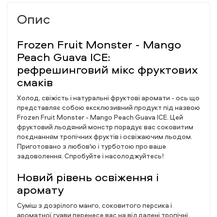
Опис
Frozen Fruit Monster - Mango
Peach Guava ICE:
рефрешинговий мікс фруктових
смаків
Холод, свіжість і натуральні фруктові аромати - ось що
представляє собою ексклюзивний продукт під назвою
Frozen Fruit Monster - Mango Peach Guava ICE. Цей
фруктовий льодяний монстр порадує вас соковитим
поєднанням тропічних фруктів і освіжаючим льодом.
Приготовано з любов'ю і турботою про ваше
задоволення. Спробуйте і насолоджуйтесь!
Новий рівень освіження і
аромату
Суміш з дозрілого манго, соковитого персика і
ароматної гуави перенесе вас на віддалені тропічні