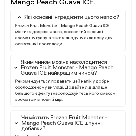
Mango Peach Guava ICE.
Які основні інгредієнти цього напою?
Frozen Fruit Monster - Mango Peach Guava ICE
містить дозріле манго, соковитий персик і
ароматну гуаву, а також льодяну складову для
освіження і прохолоди.
Яким чином можна насолодитися
Frozen Fruit Monster - Mango Peach
Guava ICE найкращим чином?
Рекомендується подавати цей напій у добре
охолодженому вигляді. Додайте лід для ще
більшого ефекту і насолоджуйтесь його смаком і
ароматом в повній мірі.
Чи містить Frozen Fruit Monster -
Mango Peach Guava ICE штучні
добавки?