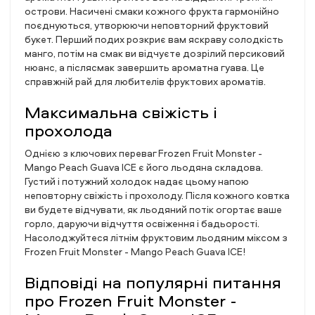
острови. Насичені смаки кожного фрукта гармонійно
поєднуються, утворюючи неповторний фруктовий
букет. Перший подих розкриє вам яскраву солодкість
манго, потім на смак ви відчуєте дозрілий персиковий
нюанс, а післясмак завершить ароматна гуава. Це
справжній рай для любителів фруктових ароматів.
Максимальна свіжість і
прохолода
Однією з ключових переваг Frozen Fruit Monster -
Mango Peach Guava ICE є його льодяна складова.
Густий і потужний холодок надає цьому напою
неповторну свіжість і прохолоду. Після кожного ковтка
ви будете відчувати, як льодяний потік огортає ваше
горло, даруючи відчуття освіження і бадьорості.
Насолоджуйтеся літнім фруктовим льодяним міксом з
Frozen Fruit Monster - Mango Peach Guava ICE!
Відповіді на популярні питання
про Frozen Fruit Monster -