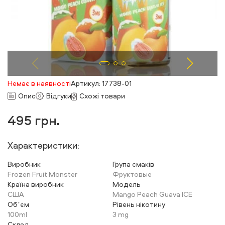
Немає в наявності
Артикул: 17738-01
Опис
Відгуки
Схожі товари
495
грн.
Характеристики:
Виробник
Група смаків
Frozen Fruit Monster
Фруктовые
Країна виробник
Модель
США
Mango Peach Guava ICE
Обʼєм
Рівень нікотину
100ml
3 mg
Склад