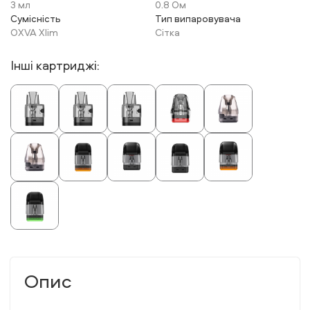
3 мл
0.8 Ом
Сумісність
Тип випаровувача
OXVA Xlim
Сітка
Інші картриджі:
Опис