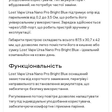
вбудований, не потребує частої заміни.
Lost Vape Ursa Nano Pro Bright Blue підтримує опір від
парильників від 0,2 до 3,5 Ом, що робить його
універсальним у використанні. Зарядка здійснюється
через USB-порт, що робить пристрій зручним у
експлуатації.
Габарити пристрою складають всього 87,5 х 30,7 х 42
мм, що дозволяє легко помістити його в кишеню або
сумку. Lost Vape Ursa Nano Pro Bright Blue - ідеальний
компаньйон на кожен день.
Функціональність
Lost Vape Ursa Nano Pro Bright Blue оснащений
захистом від короткого замикання, перегріву і
неправильного встановлення акумулятора, що
забезпечує безпеку використання.
Регулювання потоку повітря дозволяє налаштувати
тягу під індивідуальні уподобання користувача,
забезпечуючи комфортне і приємне паріння.