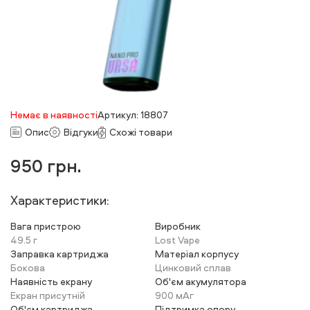
Немає в наявності
Артикул: 18807
Опис
Відгуки
Схожі товари
950
грн.
Характеристики:
Вага пристрою
Виробник
49.5 г
Lost Vape
Заправка картриджа
Матеріал корпусу
Бокова
Цинковий сплав
Наявність екрану
Об'єм акумулятора
Екран присутній
900 мАг
Об'єм картриджа
Підтримка опору