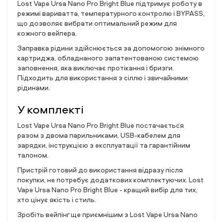
Lost Vape Ursa Nano Pro Bright Blue підтримує роботу в
режимі вариватта, температурного контролю і BYPASS,
що дозволяє вибрати оптимальний режим для
кожного вейпера.
Заправка рідини здійснюється за допомогою знімного
картриджа, обладнаного запатентованою системою
заповнення, яка виключає протікання і бризги.
Підходить для використання з сіллю і звичайними
рідинами.
У комплекті
Lost Vape Ursa Nano Pro Bright Blue постачається
разом з двома парильниками, USB-кабелем для
зарядки, інструкцією з експлуатації та гарантійним
талоном.
Пристрій готовий до використання відразу після
покупки, не потребує додаткових комплектуючих. Lost
Vape Ursa Nano Pro Bright Blue - кращий вибір для тих,
хто цінує якість і стиль.
Зробіть вейпінг ще приємнішим з Lost Vape Ursa Nano