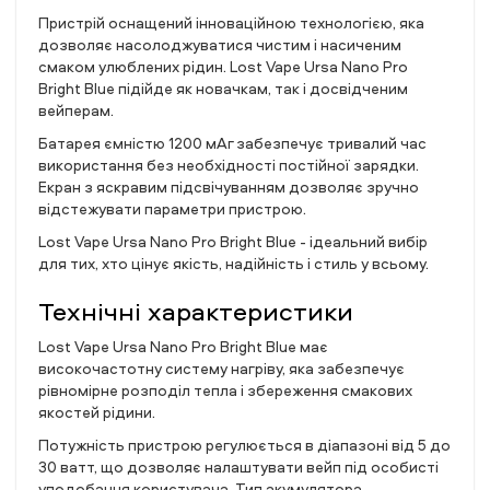
Пристрій оснащений інноваційною технологією, яка
дозволяє насолоджуватися чистим і насиченим
смаком улюблених рідин. Lost Vape Ursa Nano Pro
Bright Blue підійде як новачкам, так і досвідченим
вейперам.
Батарея ємністю 1200 мАг забезпечує тривалий час
використання без необхідності постійної зарядки.
Екран з яскравим підсвічуванням дозволяє зручно
відстежувати параметри пристрою.
Lost Vape Ursa Nano Pro Bright Blue - ідеальний вибір
для тих, хто цінує якість, надійність і стиль у всьому.
Технічні характеристики
Lost Vape Ursa Nano Pro Bright Blue має
високочастотну систему нагріву, яка забезпечує
рівномірне розподіл тепла і збереження смакових
якостей рідини.
Потужність пристрою регулюється в діапазоні від 5 до
30 ватт, що дозволяє налаштувати вейп під особисті
уподобання користувача. Тип акумулятора -