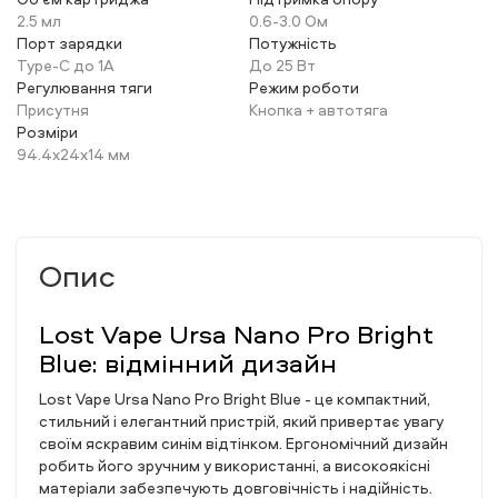
2.5 мл
0.6-3.0 Ом
Порт зарядки
Потужність
Type-C до 1А
До 25 Вт
Регулювання тяги
Режим роботи
Присутня
Кнопка + автотяга
Розміри
94.4х24х14 мм
Опис
Lost Vape Ursa Nano Pro Bright
Blue: відмінний дизайн
Lost Vape Ursa Nano Pro Bright Blue - це компактний,
стильний і елегантний пристрій, який привертає увагу
своїм яскравим синім відтінком. Ергономічний дизайн
робить його зручним у використанні, а високоякісні
матеріали забезпечують довговічність і надійність.