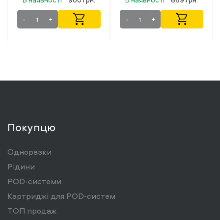
-
+
-
+
Покупцю
Одноразки
Рідини
POD-системи
Картриджі для POD-систем
ТОП продаж