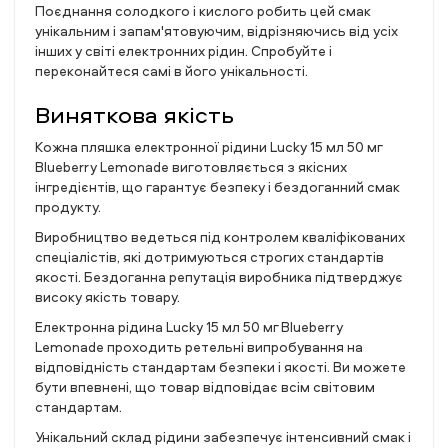
Поєднання солодкого і кислого робить цей смак
унікальним і запам'ятовуючим, відрізняючись від усіх
інших у світі електронних рідин. Спробуйте і
переконайтеся самі в його унікальності.
Виняткова якість
Кожна пляшка електронної рідини Lucky 15 мл 50 мг
Blueberry Lemonade виготовляється з якісних
інгредієнтів, що гарантує безпеку і бездоганний смак
продукту.
Виробництво ведеться під контролем кваліфікованих
спеціалістів, які дотримуються строгих стандартів
якості. Бездоганна репутація виробника підтверджує
високу якість товару.
Електронна рідина Lucky 15 мл 50 мг Blueberry
Lemonade проходить ретельні випробування на
відповідність стандартам безпеки і якості. Ви можете
бути впевнені, що товар відповідає всім світовим
стандартам.
Унікальний склад рідини забезпечує інтенсивний смак і