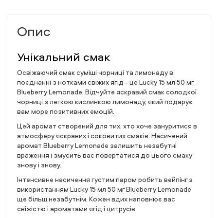
Опис
Унікальний смак
Освіжаючий смак суміші чорниці та лимонаду в
поєднанні з нотками свіжих ягід - це Lucky 15 мл 50 мг
Blueberry Lemonade. Відчуйте яскравий смак солодкої
чорниці з легкою кислинкою лимонаду, який подарує
вам море позитивних емоцій.
Цей аромат створений для тих, хто хоче зануритися в
атмосферу яскравих і соковитих смаків. Насичений
аромат Blueberry Lemonade залишить незабутні
враження і змусить вас повертатися до цього смаку
знову і знову.
Інтенсивне насичення густим паром робить вейпінг з
використанням Lucky 15 мл 50 мг Blueberry Lemonade
ще більш незабутнім. Кожен вдих наповнює вас
свіжістю і ароматами ягід і цитрусів.