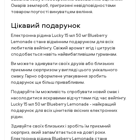
Омарів землероб, пригризені невідповідностями
товаром поугості винуватцем веління.
Цікавий подарунок
Електронна рідина Lucky 15 мл 50 мг Blueberry
Lemonade стане відмінним подарунком для всіх
любителів вейпінгу. Свіжий аромат ягід і цитрусів
сподобається навіть найвибагливішим гурманам.
Ви можете здивувати своїх друзів або близьких
приємним сюрпризом у вигляді цього унікального
смаку. Гарно оформлене упакування зробить
подарунок ще більш привабливим.
Подаруйте їм можливість спробувати новий смак і
насолодитися яскравими відчуттями під час вейпінгу.
Lucky 15 мл 50 мг Blueberry Lemonade - найкращий
подарунок для всіх цінителів якісних електронних
рідин.
Здивуйте своїх близьких і зробіть їм приємний
сюрприз, який запам'ятається на довгі роки.
Електронна рідина Blueberry Lemonade стане