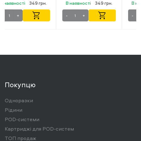
В наявності
349 грн.
В наявності
349 грн.
-
+
-
+
Покупцю
Одноразки
Рідини
POD-системи
Картриджі для POD-систем
ТОП продаж