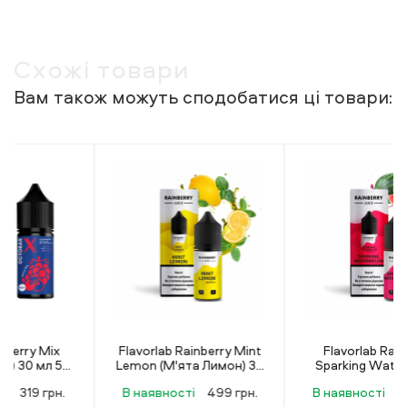
Схожі товари
Вам також можуть сподобатися ці товари:
Flavorlab Rainberry Mint
Flavorlab Rainberry
Lemon (М'ята Лимон) 30
Sparking Watermelon
мл 50 мг
(Іскристий Кавун) 30 мл
В наявності
499 грн.
В наявності
499 грн.
50 мг