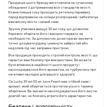
Продукція цього бренду виготовлена на сучасному
обладнанні з дотриманням всіх стандартів якості.
Кожна пляшка соку проходить ретельну перевірку
перед відправкою на склади розпродажів і забезпечує
вам високу якість і свіжий смак.
Зручна упаковка вміщує 30 мл соку, що дозволяє
бережно зберігати його і використовувати за
необхідністю. За допомогою дозатора ви зможете
точно дозувати рідину і уникнути зайвостей або
недоліків під час заправки пристрою.
Вся продукція проходить строгий контроль якості, що
гарантує вам безпеку при використанні. Ви можете
бути впевнені в надійності цього продукту і
насолоджуватися його ароматом, не турбуючись про
негативні наслідки для вашого здоров'я.
Сік Lucky 30 мл 50 мг Juice Peach має стійкий смак і
аромат, який зберігається протягом усього терміну
зберігання. Ви зможете насолоджуватися його якістю
довгий час, не боячись втрати його характеристик.
Безпека і довговічність