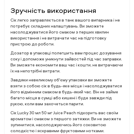
Зручність використання
Сік легко заправляється в танк вашого випарника і не
потребує складних налаштувань. Ви зможете
насолоджуватися його смаком з перших хвилин
використання і не витрачати час на підготовку
пристрою до роботи.
Дозатор в упаковці полегшить вам процес дозування
соку і допоможе уникнути зайвостей під час заправки.
Ви зможете економити ваш час і кошти, не витрачаючи
їх на непотрібні витрати.
Завдяки невеликому об'єму упаковки ви зможете
взяти з собою сік в будь-яке місце і насолоджуватися
його відмінним смаком в будь-який час. Він не займе
багато місця в сумці або кишені і буде завжди під
рукою, коли вам захочеться парити.
Сік Lucky 30 мл 50 мг Juice Peach підкорить вас своїм
ароматом і смаком з першого затяжки. Ви не зможете
зупинитися, насолоджуючись його соковитою
солодкістю і яскравими фруктовими нотками.