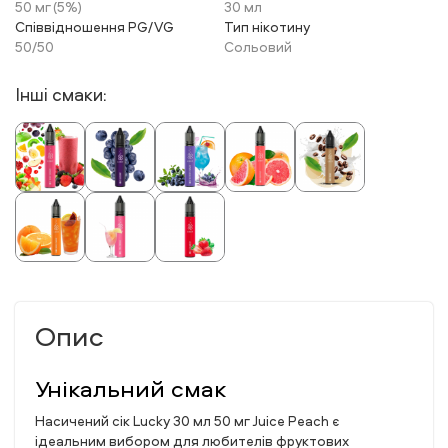
50 мг (5%)
30 мл
Співвідношення PG/VG
Тип нікотину
50/50
Сольовий
Інші смаки:
Опис
Унікальний смак
Насичений сік Lucky 30 мл 50 мг Juice Peach є
ідеальним вибором для любителів фруктових