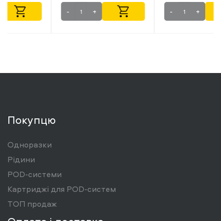
-
+
-
+
Покупцю
Одноразки
Рідини
POD-системи
Картриджі для POD-систем
ТОП продаж