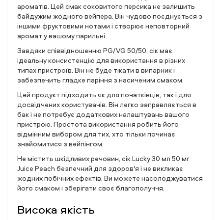
ароматів. Цей смак соковитого персика не залишить
байдужим жодного вейпера. Він чудово поєднується з
іншими фруктовими нотами і створює неповторний
аромат у вашому парильні.
Завдяки співвідношенню PG/VG 50/50, сік має
ідеальну консистенцію для використання в різних
типах пристроїв. Він не буде тікати в випарник і
забезпечить гладке паріння з насиченим смаком.
Цей продукт підходить як для початківців, так і для
досвідчених користувачів. Він легко заправляється в
бак і не потребує додаткових налаштувань вашого
пристрою. Простота використання робить його
відмінним вибором для тих, хто тільки починає
знайомитися з вейпінгом.
Не містить шкідливих речовин, сік Lucky 30 мл 50 мг
Juice Peach безпечний для здоров'я і не викликає
жодних побічних ефектів. Ви можете насолоджуватися
його смаком і зберігати своє благополуччя.
Висока якість