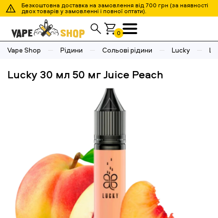
Безкоштовна доставка на замовлення від 700 грн (за наявності
двох товарів у замовленні і повної оптати).
0
Vape Shop
Рідини
Сольові рідини
Lucky
Lu
Lucky 30 мл 50 мг Juice Peach