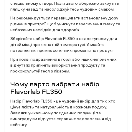
спеціальному отворі. Після цього обережно закрутіть
пляшку назад та насолоджуйтесь чудовим смаком.
Не рекомендується перевищувати встановлену дозу
рідини в пристрої, щоб уникнути пересичення смаку та
небажаних наслідків для здоров'я.
Зберігайте набір Flavorlab FL350 в недоступному для
дітей місці при кімнатній температурі. Уникайте
потрапляння прямих сонячних променів на продукт.
При появі подразнення в горлі або інших неприємних
відчуттях припиніть використання продукту та
проконсультуйтеся з лікарем.
Чому варто вибрати набір
Flavorlab FL350
Набір Flavorlab FL350 - це чудовий вибір для тих, хто
цінує якість та натуральність в кожному подиху.
Завдяки унікальному поєднанню полуниці та
винограду ви відчуєте справжнє задоволення від
вейпінгу.