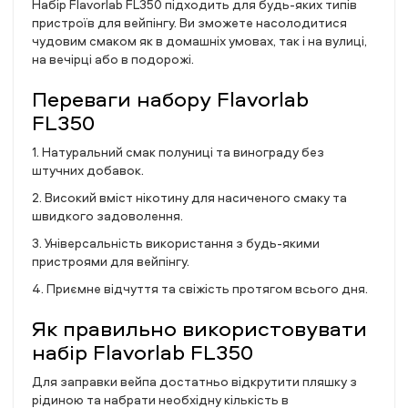
Набір Flavorlab FL350 підходить для будь-яких типів
пристроїв для вейпінгу. Ви зможете насолодитися
чудовим смаком як в домашніх умовах, так і на вулиці,
на вечірці або в подорожі.
Переваги набору Flavorlab
FL350
1. Натуральний смак полуниці та винограду без
штучних добавок.
2. Високий вміст нікотину для насиченого смаку та
швидкого задоволення.
3. Універсальність використання з будь-якими
пристроями для вейпінгу.
4. Приємне відчуття та свіжість протягом всього дня.
Як правильно використовувати
набір Flavorlab FL350
Для заправки вейпа достатньо відкрутити пляшку з
рідиною та набрати необхідну кількість в