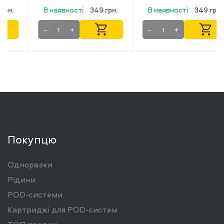
В наявності
349 грн.
В наявності
349 грн.
-
+
-
+
Покупцю
Одноразки
Рідини
POD-системи
Картриджі для POD-систем