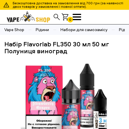
Безкоштовна доставка на замовлення від 700 грн (за наявності
двох товарів у замовленні і повної оптати).
0
Vape Shop
Рідини
Набори для самозамісу
Рідин
Набір Flavorlab FL350 30 мл 50 мг
Полуниця виноград