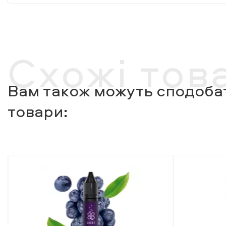
Схожі тов
Вам також можуть сподобат
товари: