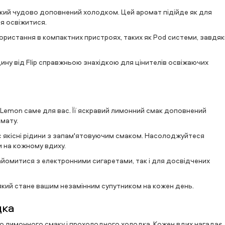
який чудово доповнений холодком. Цей аромат підійде як для
ся освіжитися.
користання в компактних пристроях, таких як Pod системи, завдяк
ину від Flip справжньою знахідкою для цінителів освіжаючих
d Lemon саме для вас. Її яскравий лимонний смак доповнений
мату.
нує якісні рідини з запам'ятовуючим смаком. Насолоджуйтеся
 на кожному вдиху.
найомитися з електронними сигаретами, так і для досвідчених
 який стане вашим незамінним супутником на кожен день.
дка
ого лимонного смаку і прохолодного холодка. Кожен вдих нагадає