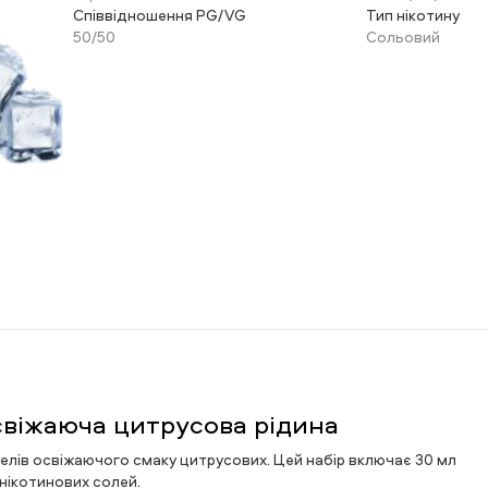
Співвідношення PG/VG
Тип нікотину
50/50
Сольовий
освіжаюча цитрусова рідина
телів освіжаючого смаку цитрусових. Цей набір включає 30 мл
 нікотинових солей.