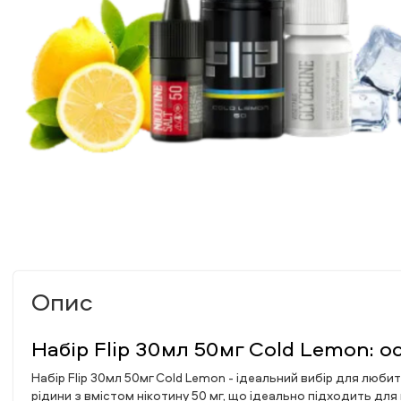
Опис
Набір Flip 30мл 50мг Cold Lemon: 
Набір Flip 30мл 50мг Cold Lemon - ідеальний вибір для люби
рідини з вмістом нікотину 50 мг, що ідеально підходить для