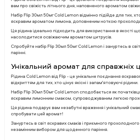
вам про свіжість літнього дня, наповненого ароматом свіжих
Набір Flip 30мл 50мг Cold Lemon відмінно підійде для тих,
яскравим ароматом лимона, доповненим ноткою прохолоди
Ця рідина ідеально підходить для використання в якості що
насолодитися освіжаючим ароматом цитрусів.
Спробуйте набір Flip 30мл 50мг Cold Lemon і зануртесь в світ
парінні.
Унікальний аромат для справжніх ц
Рідина Cold Lemon від Flip - це унікальне поєднання яскрав
відкриттям для тих, хто цінує якісні і запам'ятовуючі рідини.
Набір Flip 30мл 50мг Cold Lemon сподобається як початків
яскравим лимонним смаком, супроводжуваним легкою прох
Ця рідина подарує вам незабутні враження і унікальний смак,
спробувати цей аромат!
Зануртесь в світ яскравих смаків і приємного прохолодного
незамінним вибором для щоденного паріння.