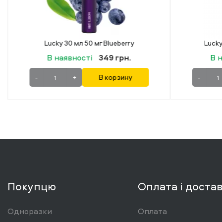
y
Lucky 30 мл 50 мг Strawberry
.
В наявності
349 грн.
у
-
+
В корзину
Покупцю
Оплата і доста
Одноразки
Оплата