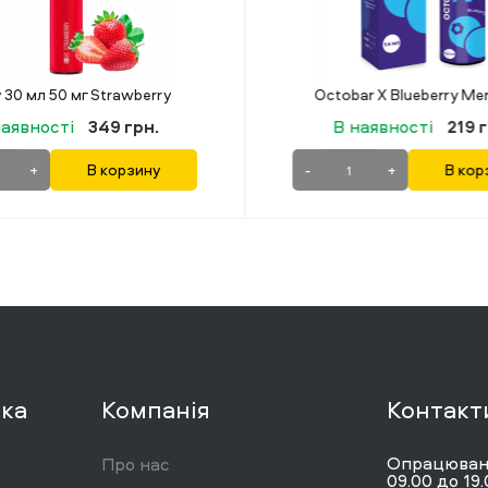
Octobar X Blueberry Menthol (Чорниця Ментол) 15 мл 50 мг
В наявності
219 грн.
В наявнос
-
+
В корзину
-
+
вка
Компанія
Контакт
Опрацюванн
Про нас
09.00 до 19.