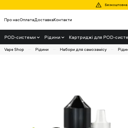
Безкоштовна д
Про нас
Оплата
Доставка
Контакти
POD-системи
Рідини
Картриджі для POD-сист
Vape Shop
Рідини
Набори для самозамісу
Рідин