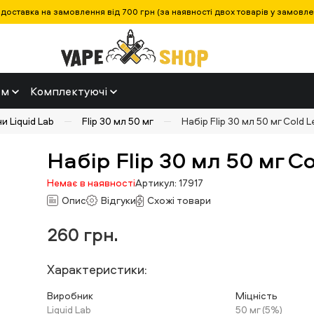
оставка на замовлення від 700 грн (за наявності двох товарів у замовленн
ем
Комплектуючі
и Liquid Lab
Flip 30 мл 50 мг
Набір Flip 30 мл 50 мг Cold
Набір Flip 30 мл 50 мг C
Немає в наявності
Артикул: 17917
Опис
Відгуки
Схожі товари
260
грн.
Характеристики:
Виробник
Міцність
Liquid Lab
50 мг (5%)