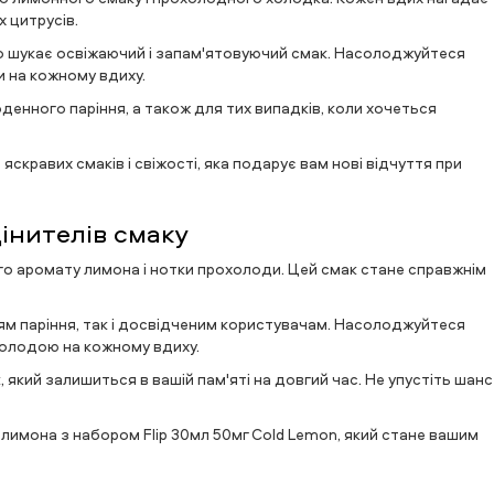
 цитрусів.
 хто шукає освіжаючий і запам'ятовуючий смак. Насолоджуйтеся
 на кожному вдиху.
денного паріння, а також для тих випадків, коли хочеться
 яскравих смаків і свіжості, яка подарує вам нові відчуття при
інителів смаку
ого аромату лимона і нотки прохолоди. Цей смак стане справжнім
цям паріння, так і досвідченим користувачам. Насолоджуйтеся
олодою на кожному вдиху.
 який залишиться в вашій пам'яті на довгий час. Не упустіть шанс
 лимона з набором Flip 30мл 50мг Cold Lemon, який стане вашим