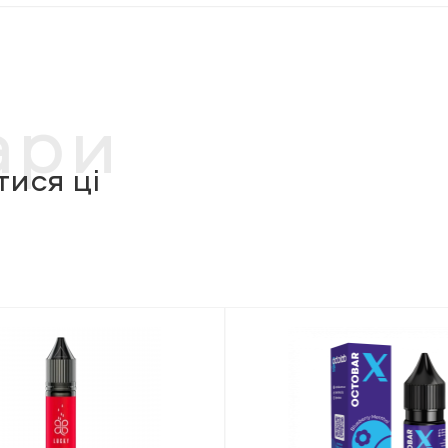
ари
ися ці