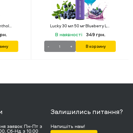
Lucky 30 мл 50 мг Blueberry Lemonade
Flavorlab Rainberry Ice Mint (Льодяна М'ята) 30 мл 50 мг
ті
349 грн.
В наявності
499 грн.
В корзину
-
+
В корзину
и
Залишились питання?
я заявок Пн-Пт з
Напишіть нам!
00, Сб-Нд з 10.00