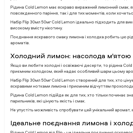
Рідина Cold Lemon має яскраво виражений лимонний смак, 
повсякденного паріння, так і для тих моментів, коли хочеть
Набір Flip 30мл 50мг Cold Lemon ідеально підходить для ви
високому вмісту нікотину.
Поєднання яскравого смаку лимона і холодка робить цю рід
ароматів.
Холодний лимон: насолода м'ятою
Якщо ви любите холодні і освіжаючі десерти, то рідина Col
приємним холодком, який надає особливий шарм цьому аро
Набір Flip 30мл 50мг Cold Lemon створений для тих, хто ці
яскравими нотками лимона і приємним відчуттям прохолоди
Рідина Cold Lemon підійде як для тих, хто тільки починає з
парильників, які цінують якість і смак.
Не упустіть можливість спробувати цей унікальний аромат,
Ідеальне поєднання лимона і холо
Рідина Cold Lemon від Flip - це ідеальне поєднання яскрав