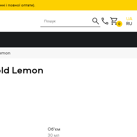
і і повної оптати).
UA
RU
0
 Lemon
old Lemon
Об'єм
30 мл