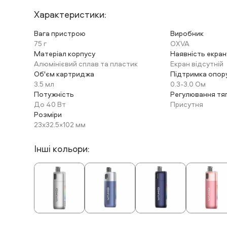
Характеристики:
Вага пристрою
Виробник
75 г
OXVA
Матеріал корпусу
Наявність екран
Алюмінієвий сплав та пластик
Екран відсутній
Об'єм картриджа
Підтримка опор
3.5 мл
0.3-3.0 Ом
Потужність
Регулювання тя
До 40 Вт
Присутня
Розміри
23x32.5×102 мм
Інші кольори: