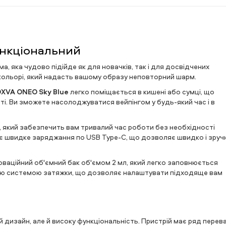
ункціональний
ма, яка чудово підійде як для новачків, так і для досвідчених
кольорі, який надасть вашому образу неповторний шарм.
XVA ONEO Sky Blue
легко поміщається в кишені або сумці, що
. Ви зможете насолоджуватися вейпінгом у будь-який час і в
 який забезпечить вам тривалий час роботи без необхідності
є швидке заряджання по USB Type-C, що дозволяє швидко і зруч
оваційний об'ємний бак об'ємом 2 мл, який легко заповнюється
ю системою затяжки, що дозволяє налаштувати підходяще вам
 дизайн, але й високу функціональність. Пристрій має ряд перева