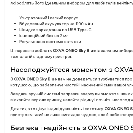
які роблять його ідеальним вибором для любителів вейпінгу
Ультратонкий і легкий корпус
Вбудований акумулятор на 1100 мАч
Швидке заряджання по USB Type-C
Інноваційний бак на 2 мл
Регульована система затяжки
Ці переваги роблять
OXVA ONEO Sky Blue
ідеальним вибором
технологій в одному пристрої.
Насолоджуйтеся моментом з OXVA
З
OXVA ONEO Sky Blue
вам не доведеться турбуватися про 
котушкою, що забезпечує чистий і насичений смак вашої ул
Завдяки зручній системі заправки зверху ви зможете швидко
відкрийте верхню кришку, наллйте рідину і почніть насолодж
Для тих, хто цінує індивідуальність і естетику,
OXVA ONEO S
пристроєм, який не лише виглядає чудово, але й забезпечує 
Безпека і надійність з OXVA ONEO 