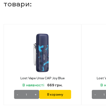
товари:
Lost Vape Ursa CAP Joy Purple
В наявності
669 грн.
-
+
В корзину
-