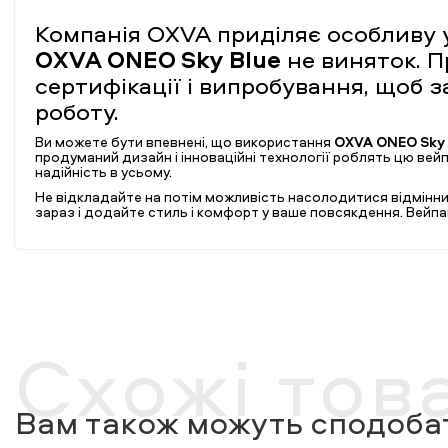
Компанія OXVA приділяє особливу ува
OXVA ONEO Sky Blue
не виняток. П
сертифікації і випробування, щоб 
роботу.
Ви можете бути впевнені, що використання
OXVA ONEO Sky 
продуманий дизайн і інноваційні технології роблять цю вейп
надійність в усьому.
Не відкладайте на потім можливість насолодитися відмінни
зараз і додайте стиль і комфорт у ваше повсякдення. Вейп
Схожі тов
Вам також можуть сподобат