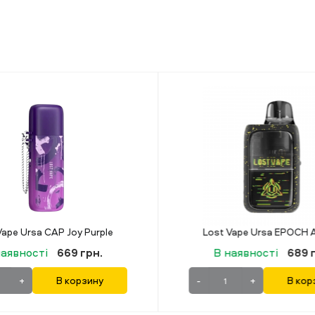
Lost Vape Ursa EPOCH Arcade Era
В наявності
689 грн.
В наявності
49
+
В корзину
-
+
В 