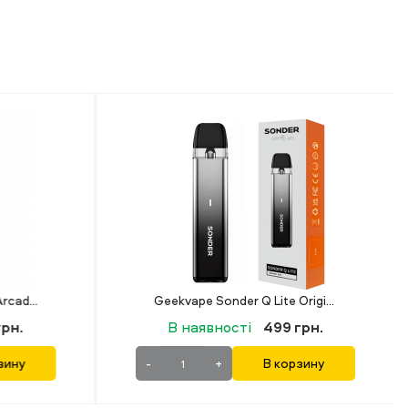
Geekvape Sonder Q Lite Original (Оригінал)
Lost Vape Ursa EPOCH Firefly Planet
9 грн.
В наявності
689 грн.
корзину
-
+
В корзину