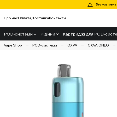
Безкоштовна д
Про нас
Оплата
Доставка
Контакти
POD-системи
Рідини
Картриджі для POD-сист
Vape Shop
POD-системи
OXVA
OXVA ONEO