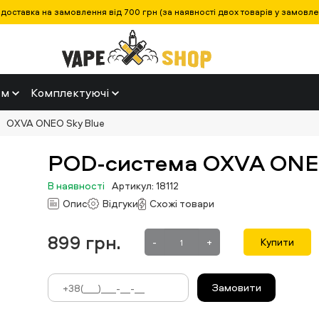
оставка на замовлення від 700 грн (за наявності двох товарів у замовленн
ем
Комплектуючі
OXVA ONEO Sky Blue
POD-система OXVA ONEO
В наявності
Артикул: 18112
Опис
Відгуки
Схожі товари
899
грн.
-
+
Купити
Замовити