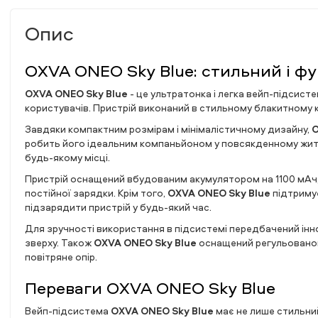
Опис
OXVA ONEO Sky Blue: стильний і ф
OXVA ONEO Sky Blue
- це ультратонка і легка вейп-підсисте
користувачів. Пристрій виконаний в стильному блакитному 
Завдяки компактним розмірам і мінімалістичному дизайну,
O
робить його ідеальним компаньйоном у повсякденному житті
будь-якому місці.
Пристрій оснащений вбудованим акумулятором на 1100 мАч,
постійної зарядки. Крім того,
OXVA ONEO Sky Blue
підтриму
підзарядити пристрій у будь-який час.
Для зручності використання в підсистемі передбачений інн
зверху. Також
OXVA ONEO Sky Blue
оснащений регульовано
повітряне опір.
Переваги OXVA ONEO Sky Blue
Вейп-підсистема
OXVA ONEO Sky Blue
має не лише стильний