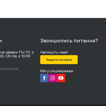
и
Залишились питання?
я заявок Пн-Пт з
Напишіть нам!
00, Сб-Нд з 10.00
Задати питання
op.kiev.ua
Ми у соцмережах: