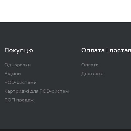
Покупцю
Оплата і доста
Одноразки
Оплата
Рідини
Доставка
POD-системи
Картриджі для POD-систем
ТОП продаж