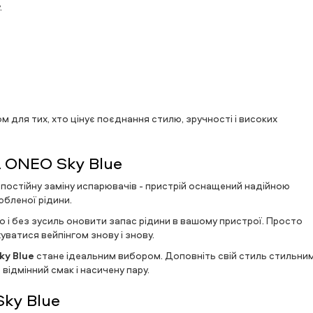
.
 для тих, хто цінує поєднання стилю, зручності і високих
 ONEO Sky Blue
постійну заміну испарювачів - пристрій оснащений надійною
юбленої рідини.
 і без зусиль оновити запас рідини в вашому пристрої. Просто
уватися вейпінгом знову і знову.
ky Blue
стане ідеальним вибором. Доповніть свій стиль стильни
відмінний смак і насичену пару.
Sky Blue