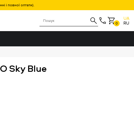
і і повної оптати).
UA
RU
0
 Sky Blue