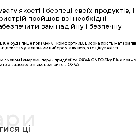
гу якості і безпеці своїх продуктів, і
ристрій пройшов всі необхідні
забезпечити вам надійну і безпечну
Blue
буде лише приємним і комфортним. Висока якість матеріалів
-підсистему ідеальним вибором для всіх, хто цінує якість і
м смаком і хмарами пару - придбайте
OXVA ONEO Sky Blue
прям
айте з задоволенням, вейпайте з OXVA!
ари
ися ці