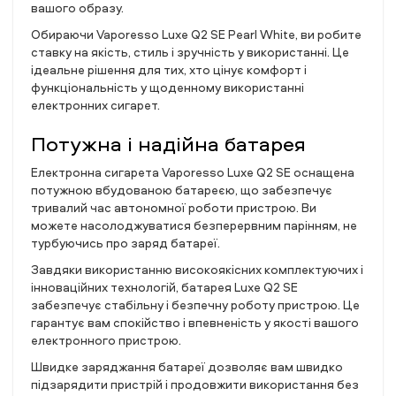
вашого образу.
Обираючи Vaporesso Luxe Q2 SE Pearl White, ви робите
ставку на якість, стиль і зручність у використанні. Це
ідеальне рішення для тих, хто цінує комфорт і
функціональність у щоденному використанні
електронних сигарет.
Потужна і надійна батарея
Електронна сигарета Vaporesso Luxe Q2 SE оснащена
потужною вбудованою батареєю, що забезпечує
тривалий час автономної роботи пристрою. Ви
можете насолоджуватися безперервним парінням, не
турбуючись про заряд батареї.
Завдяки використанню високоякісних комплектуючих і
інноваційних технологій, батарея Luxe Q2 SE
забезпечує стабільну і безпечну роботу пристрою. Це
гарантує вам спокійство і впевненість у якості вашого
електронного пристрою.
Швидке заряджання батареї дозволяє вам швидко
підзарядити пристрій і продовжити використання без