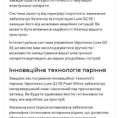
завжди будете в курсі поточного стану вашої
електронної сигарети.
Система захисту від перегріву і короткого замикання
забезпечує безпечну експлуатацію Luxe Q2 SE і
захищає його від можливих аварійних ситуацій. Ви
можете бути впевнені в надійності і безпеці вашого
пристрою.
Інтелектуальна система управління Vaporesso Luxe Q2
SE дозволяє вам насолоджуватися зручністю і
можливістю налаштування вашої електронної
сигарети відповідно до ваших уподобань і потреб.
Інноваційна технологія паріння
Завдяки застосуванню інноваційної технології
паріння, Vaporesso Luxe Q2 SE Pearl White забезпечує
неперевершений смак і насичений пар при кожному
затяжці. Ви будете здивовані якістю і інтенсивністю
пару, яке виробляє це пристрій.
Унікальна конструкція испарювача забезпечує
рівномірне і інтенсивне испарення рідини, що дозволяє
зберегти і передати всі ароматичні ноти вашого