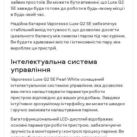
зайвих простоїв. Ви можете бути впевнені, що Luxe Q2
SE завжди буде готове до роботи в будь-якому місці і
в будь-який час.
Надійна батарея Vaporesso Luxe Q2 SE забезпечує
стабільний вихід потужності, що дозволяє досягти
ідеального балансу між смаком і паром під час куріння.
Ви будете здивовані якістю і інтенсивністю пару, яке
виробляє це пристрій.
Інтелектуальна система
управління
Vaporesso Luxe Q2 SE Pearl White оснащений
інтелектуальною системою управління, яка дозволяє
вам легко налаштовувати параметри роботи
пристрою відповідно до ваших уподобань. Завдяки
інтуїтивно зрозумілому інтерфейсу, ви можете швидко
і зручно змінювати налаштування паріння.
Багатофункціональний LCD-дисплей відображає
основні параметри роботи пристрою, забезпечуючи
зручність в моніторингу і контролі процесу паріння. Ви