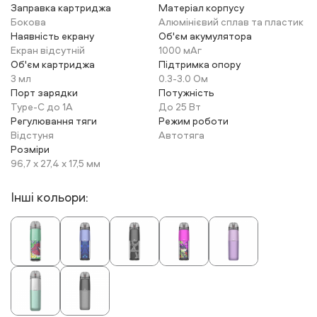
Заправка картриджа
Матеріал корпусу
Бокова
Алюмінієвий сплав та пластик
Наявність екрану
Об'єм акумулятора
Екран відсутній
1000 мАг
Об'єм картриджа
Підтримка опору
3 мл
0.3-3.0 Ом
Порт зарядки
Потужність
Type-C до 1А
До 25 Вт
Регулювання тяги
Режим роботи
Відстуня
Автотяга
Розміри
96,7 х 27,4 х 17,5 мм
Інші кольори: