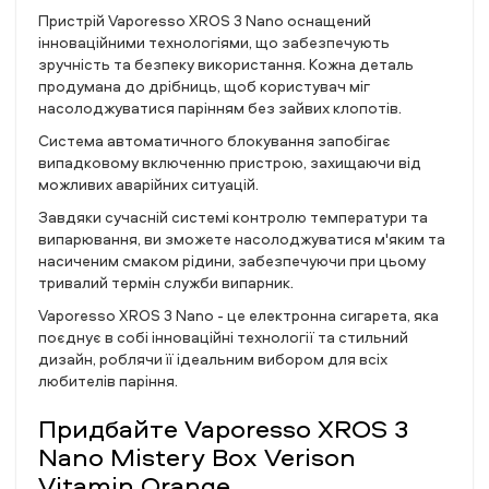
Пристрій Vaporesso XROS 3 Nano оснащений
інноваційними технологіями, що забезпечують
зручність та безпеку використання. Кожна деталь
продумана до дрібниць, щоб користувач міг
насолоджуватися парінням без зайвих клопотів.
Система автоматичного блокування запобігає
випадковому включенню пристрою, захищаючи від
можливих аварійних ситуацій.
Завдяки сучасній системі контролю температури та
випарювання, ви зможете насолоджуватися м'яким та
насиченим смаком рідини, забезпечуючи при цьому
тривалий термін служби випарник.
Vaporesso XROS 3 Nano - це електронна сигарета, яка
поєднує в собі інноваційні технології та стильний
дизайн, роблячи її ідеальним вибором для всіх
любителів паріння.
Придбайте Vaporesso XROS 3
Nano Mistery Box Verison
Vitamin Orange