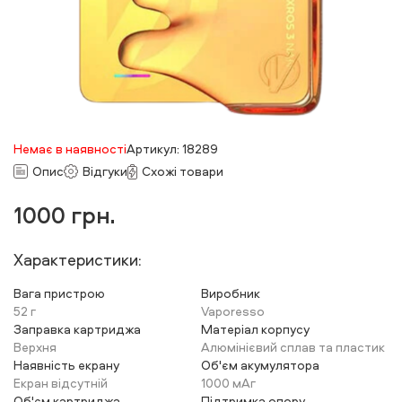
Немає в наявності
Артикул: 18289
Опис
Відгуки
Схожі товари
1000
грн.
Характеристики:
Вага пристрою
Виробник
52 г
Vaporesso
Заправка картриджа
Матеріал корпусу
Верхня
Алюмінієвий сплав та пластик
Наявність екрану
Об'єм акумулятора
Екран відсутній
1000 мАг
Об'єм картриджа
Підтримка опору