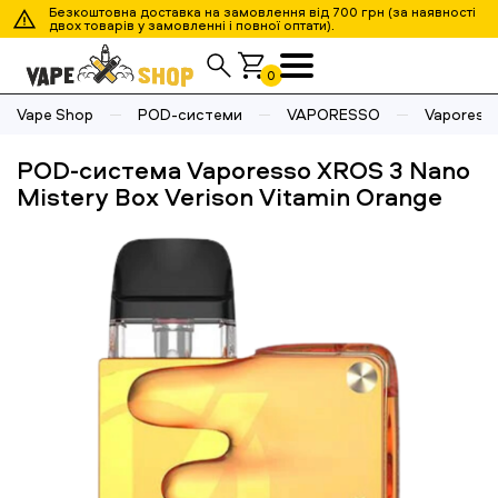
Безкоштовна доставка на замовлення від 700 грн (за наявності
двох товарів у замовленні і повної оптати).
0
Vape Shop
POD-системи
VAPORESSO
Vaporesso
POD-система Vaporesso XROS 3 Nano
Mistery Box Verison Vitamin Orange