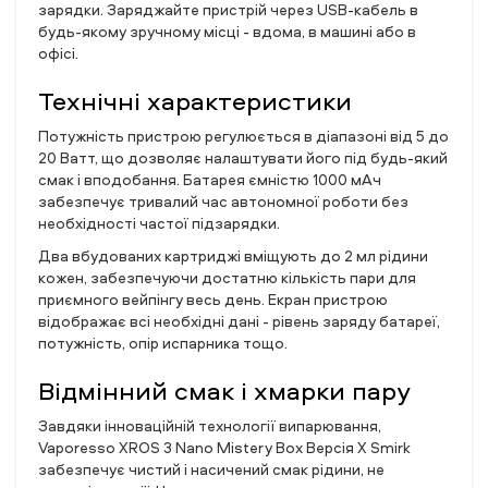
зарядки. Заряджайте пристрій через USB-кабель в
будь-якому зручному місці - вдома, в машині або в
офісі.
Технічні характеристики
Потужність пристрою регулюється в діапазоні від 5 до
20 Ватт, що дозволяє налаштувати його під будь-який
смак і вподобання. Батарея ємністю 1000 мАч
забезпечує тривалий час автономної роботи без
необхідності частої підзарядки.
Два вбудованих картриджі вміщують до 2 мл рідини
кожен, забезпечуючи достатню кількість пари для
приємного вейпінгу весь день. Екран пристрою
відображає всі необхідні дані - рівень заряду батареї,
потужність, опір испарника тощо.
Відмінний смак і хмарки пару
Завдяки інноваційній технології випарювання,
Vaporesso XROS 3 Nano Mistery Box Версія X Smirk
забезпечує чистий і насичений смак рідини, не