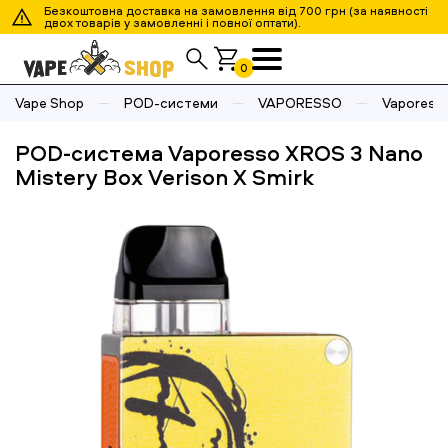
Безкоштовна доставка на замовлення від 700 грн (за наявності
двох товарів у замовленні і повної оптати).
0
Vape Shop
POD-системи
VAPORESSO
Vaporesso
POD-система Vaporesso XROS 3 Nano
Mistery Box Verison X Smirk