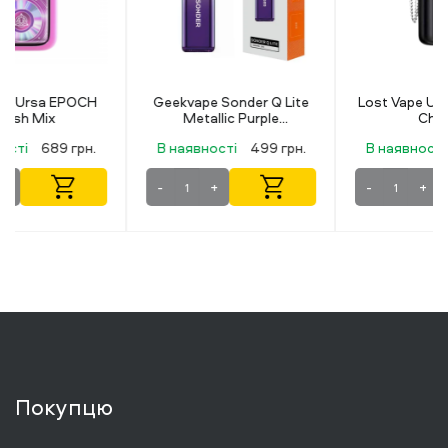
Geekvape Sonder Q Lite
Lost Vape Ursa CAP Solo
Metallic Purple
Charm
(Металевий фіолетовий)
В наявності
499 грн.
В наявності
669 грн.
-
+
-
+
Покупцю