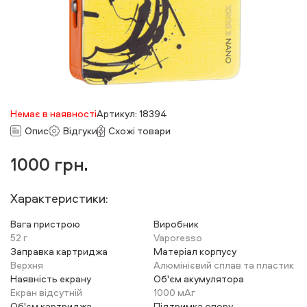
Немає в наявності
Артикул: 18394
Опис
Відгуки
Схожі товари
1000
грн.
Характеристики:
Вага пристрою
Виробник
52 г
Vaporesso
Заправка картриджа
Матеріал корпусу
Верхня
Алюмінієвий сплав та пластик
Наявність екрану
Об'єм акумулятора
Екран відсутній
1000 мАг
Об'єм картриджа
Підтримка опору