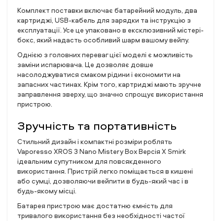
Комплект поставки включає батарейний модуль, два
картриджі, USB-кабель для зарядки та інструкцію з
експлуатації. Усе це упаковано в ексклюзивний містері-
бокс, який надасть особливий шарм вашому вейпу.
Однією з головних переваг цієї моделі є можливість
заміни испарювача. Це дозволяє довше
насолоджуватися смаком рідини і економити на
запасних частинах. Крім того, картриджі мають зручне
заправлення зверху, що значно спрощує використання
пристрою.
Зручність та портативність
Стильний дизайн і компактні розміри роблять
Vaporesso XROS 3 Nano Mistery Box Версія X Smirk
ідеальним супутником для повсякденного
використання. Пристрій легко поміщається в кишені
або сумці, дозволяючи вейпити в будь-який час і в
будь-якому місці.
Батарея пристрою має достатню ємність для
тривалого використання без необхідності частої