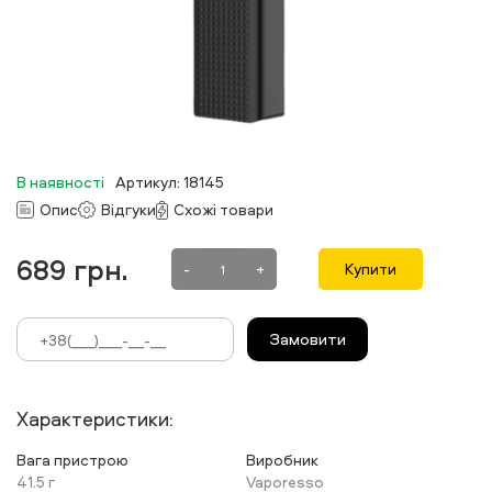
В наявності
Артикул: 18145
Опис
Відгуки
Схожі товари
689
грн.
-
+
Купити
Замовити
Характеристики:
Вага пристрою
Виробник
41.5 г
Vaporesso