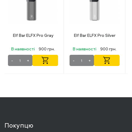
Elf Bar ELFX Pro Silver
Geekvape Sonder Q Lite
Metallic Orange
(Металевий
В наявності
900 грн.
В наявності
499 грн.
помаранчевий)
-
+
-
+
Покупцю