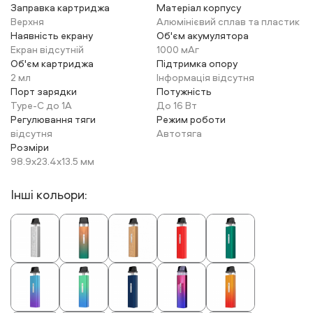
Заправка картриджа
Матеріал корпусу
Верхня
Алюмінієвий сплав та пластик
Наявність екрану
Об'єм акумулятора
Екран відсутній
1000 мАг
Об'єм картриджа
Підтримка опору
2 мл
Інформація відсутня
Порт зарядки
Потужність
Type-C до 1А
До 16 Вт
Регулювання тяги
Режим роботи
відсутня
Автотяга
Розміри
98.9х23.4х13.5 мм
Інші кольори: