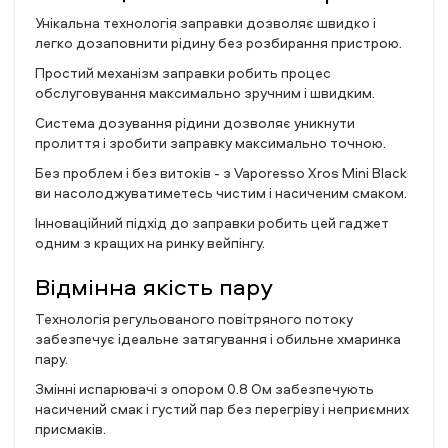
Унікальна технологія заправки дозволяє швидко і
легко дозаповнити рідину без розбирання пристрою.
Простий механізм заправки робить процес
обслуговування максимально зручним і швидким.
Система дозування рідини дозволяє уникнути
пролиття і зробити заправку максимально точною.
Без проблем і без витоків - з Vaporesso Xros Mini Black
ви насолоджуватиметесь чистим і насиченим смаком.
Інноваційний підхід до заправки робить цей гаджет
одним з кращих на ринку вейпінгу.
Відмінна якість пару
Технологія регульованого повітряного потоку
забезпечує ідеальне затягування і обильне хмаринка
пару.
Змінні испарювачі з опором 0.8 Ом забезпечують
насичений смак і густий пар без перегріву і неприємних
присмаків.