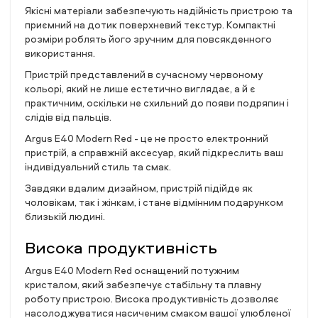
Якісні матеріали забезпечують надійність пристрою та
приємний на дотик поверхневий текстур. Компактні
розміри роблять його зручним для повсякденного
використання.
Пристрій представлений в сучасному червоному
кольорі, який не лише естетично виглядає, а й є
практичним, оскільки не схильний до появи подряпин і
слідів від пальців.
Argus E40 Modern Red - це не просто електронний
пристрій, а справжній аксесуар, який підкреслить ваш
індивідуальний стиль та смак.
Завдяки вдалим дизайном, пристрій підійде як
чоловікам, так і жінкам, і стане відмінним подарунком
близькій людині.
Висока продуктивність
Argus E40 Modern Red оснащений потужним
кристалом, який забезпечує стабільну та плавну
роботу пристрою. Висока продуктивність дозволяє
насолоджуватися насиченим смаком вашої улюбленої