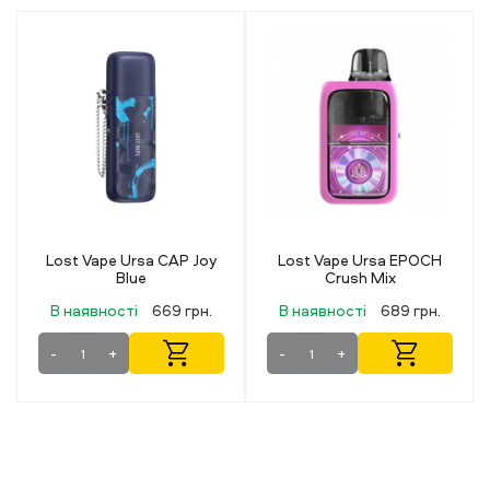
Lost Vape Ursa EPOCH
Geekvape Sonder Q Lite
Crush Mix
Metallic Blue (Металевий
синій)
В наявності
689 грн.
В наявності
499 грн.
-
+
-
+