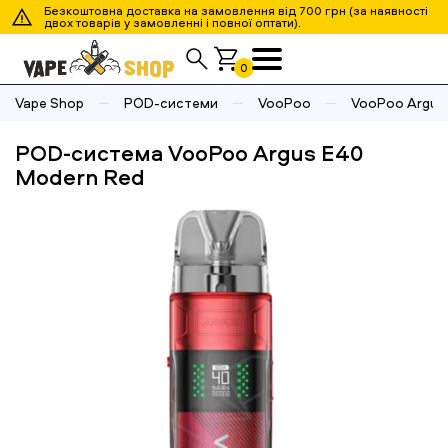
Безкоштовна доставка на замовлення від 700 грн (за наявності
двох товарів у замовленні і повної оптати).
0
Vape Shop
POD-системи
VooPoo
VooPoo Argus
POD-система VooPoo Argus E40
Modern Red