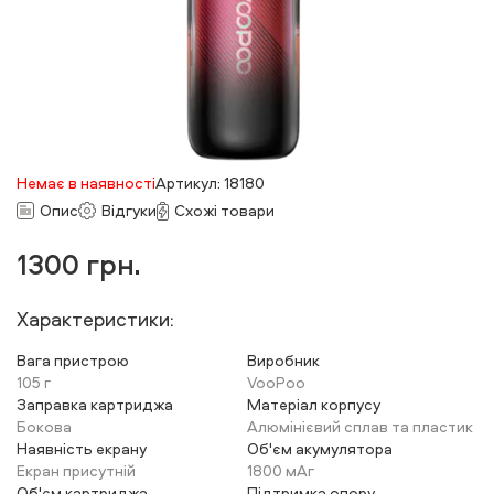
Немає в наявності
Артикул: 18180
Опис
Відгуки
Схожі товари
1300
грн.
Характеристики:
Вага пристрою
Виробник
105 г
VooPoo
Заправка картриджа
Матеріал корпусу
Бокова
Алюмінієвий сплав та пластик
Наявність екрану
Об'єм акумулятора
Екран присутній
1800 мАг
Об'єм картриджа
Підтримка опору