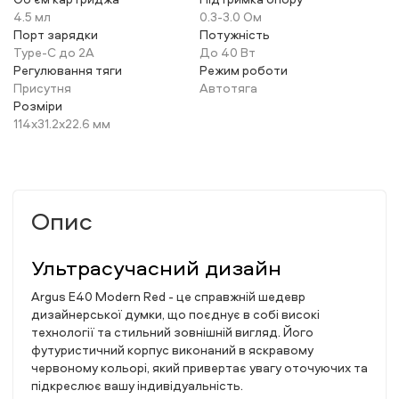
4.5 мл
0.3-3.0 Ом
Порт зарядки
Потужність
Type-C до 2А
До 40 Вт
Регулювання тяги
Режим роботи
Присутня
Автотяга
Розміри
114x31.2x22.6 мм
Опис
Ультрасучасний дизайн
Argus E40 Modern Red - це справжній шедевр
дизайнерської думки, що поєднує в собі високі
технології та стильний зовнішній вигляд. Його
футуристичний корпус виконаний в яскравому
червоному кольорі, який привертає увагу оточуючих та
підкреслює вашу індивідуальність.