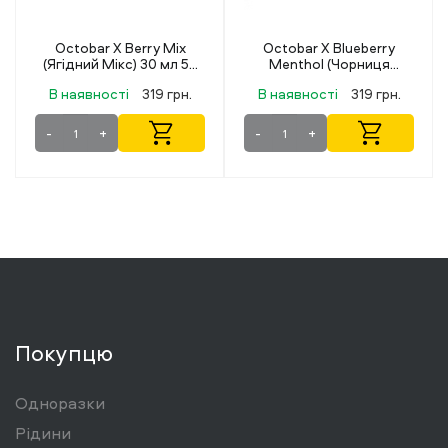
Octobar X Blueberry
Lucky 30 мл 50 мг Pink
Menthol (Чорниця
Lemonade
Ментол) 30 мл 50 мг
В наявності
319 грн.
В наявності
349 грн.
-
+
-
+
Покупцю
Одноразки
Рідини