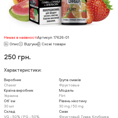
Немає в наявності
Артикул: 17626-01
Опис
Відгуки
Схожі товари
250
грн.
Характеристики:
Виробник
Група смаків
Chaser
Фруктовые
Країна виробник
Модель
Украина
Flirt
Обʼєм
Рівень нікотину
30 мл
30 mg / 50 mg
Склад
Смак
VG - 50% / PG - 50%
Фруктовый, Гуава, Клубника,