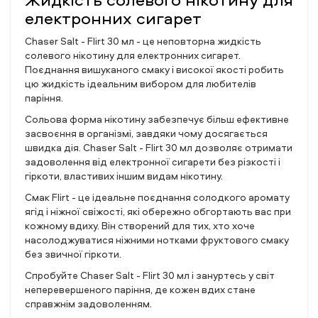
електронних сигарет
Chaser Salt - Flirt 30 мл - це неповторна жидкість
солевого нікотину для електронних сигарет.
Поєднання вишуканого смаку і високої якості робить
цю жидкість ідеальним вибором для любителів
паріння.
Сольова форма нікотину забезпечує більш ефективне
засвоєння в організмі, завдяки чому досягається
швидка дія. Chaser Salt - Flirt 30 мл дозволяє отримати
задоволення від електронної сигарети без різкості і
гіркоти, властивих іншим видам нікотину.
Смак Flirt - це ідеальне поєднання солодкого аромату
ягід і ніжної свіжості, які обережно обгортають вас при
кожному вдиху. Він створений для тих, хто хоче
насолоджуватися ніжними нотками фруктового смаку
без звичної гіркоти.
Спробуйте Chaser Salt - Flirt 30 мл і зануртесь у світ
неперевершеного паріння, де кожен вдих стане
справжнім задоволенням.