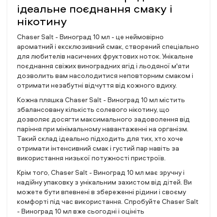
ідеальне поєднання смаку і
нікотину
Chaser Salt - Виноград 10 мл - це неймовірно
ароматний і ексклюзивний смак, створений спеціально
для любителів насичених фруктових ноток. Унікальне
поєднання свіжих виноградних ягід і льодяної м'яти
дозволить вам насолодитися неповторним смаком і
отримати незабутні відчуття від кожного вдиху.
Кожна пляшка Chaser Salt - Виноград 10 мл містить
збалансовану кількість солевого нікотину, що
дозволяє досягти максимального задоволення від
паріння при мінімальному навантаженні на організм.
Такий склад ідеально підходить для тих, хто хоче
отримати інтенсивний смак і густий пар навіть за
використання низької потужності пристроїв.
Крім того, Chaser Salt - Виноград 10 мл має зручну і
надійну упаковку з унікальним захистом від дітей. Ви
можете бути впевнені в збереженні рідини і своєму
комфорті під час використання. Спробуйте Chaser Salt
- Виноград 10 мл вже сьогодні і оцініть