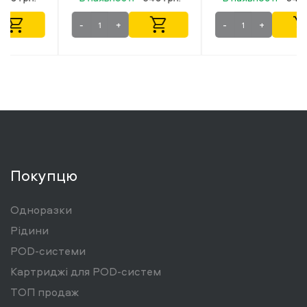
-
+
-
+
Покупцю
Одноразки
Рідини
POD-системи
Картриджі для POD-систем
ТОП продаж