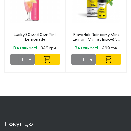
Pink
Flavorlab Rainberry Mint
Flavorlab Rainberry Kiwi
Lemon (М'ята Лимон) 30
Mango (Ківі Манго) 30 м
мл 50 мг
50 мг
грн.
В наявності
499 грн.
В наявності
499 грн.
-
+
-
+
Покупцю