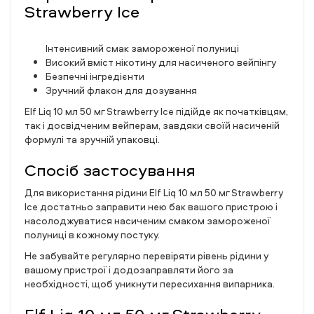
Strawberry Ice
Інтенсивний смак замороженої полуниці
Високий вміст нікотину для насиченого вейпінгу
Безпечні інгредієнти
Зручний флакон для дозування
Elf Liq 10 мл 50 мг Strawberry Ice підійде як початківцям,
так і досвідченим вейперам, завдяки своїй насиченій
формулі та зручній упаковці.
Спосіб застосування
Для використання рідини Elf Liq 10 мл 50 мг Strawberry
Ice достатньо заправити нею бак вашого пристрою і
насолоджуватися насиченим смаком замороженої
полуниці в кожному постуку.
Не забувайте регулярно перевіряти рівень рідини у
вашому пристрої і додозаправляти його за
необхідності, щоб уникнути пересихання випарника.