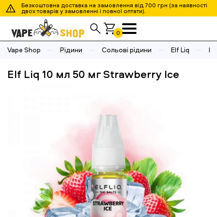
Безкоштовна доставка на замовлення від 700 грн (за наявності
двох товарів у замовленні і повної оптати).
0
Vape Shop
Рідини
Сольові рідини
Elf Liq
El
Elf Liq 10 мл 50 мг Strawberry Ice