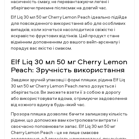
насиченість смаку, не перевантажуючи легені і
зберігаючи приємне післясмак на довгий час.
Elf Liq 30 мл 50 мг Cherry Lemon Peach ідеально підійде
для повсякденного використання або для особливих
випадків, коли хочеться насолодитися свіжістю і
яскравістю фруктових відтінків. Цей продукт стане
відмінним доповненням до вашого вейп-арсеналу і
порадує вас якістю і смаком.
Elf Liq 30 мл 50 мг Cherry Lemon
Peach: Зручність використання
Завдяки зручній упаковці і формі пляшки, рідина Elf Liq
30 мл 50 мг Cherry Lemon Peach легко дозується і
зберігається. Ви зможете взяти її з собою в дорогу
або використовувати вдома, отримуючи задоволення
від кожного вдиху в будь-який час.
Прозора пляшка дозволяє бачити залишкову кількість
рідини, що допоможе вам контролювати витрати і
своєчасно поповнювати запас. Elf Liq 30 мл 50 мг
Cherry Lemon Peach - це не лише смакове
задоволення, а й зручність у використанні, яку оцінять