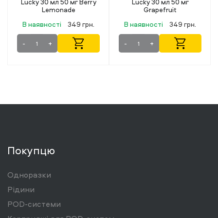
Lucky 30 мл 50 мг
Octobar X Blueberry
Grapefruit
Menthol (Чорниця
Ментол) 30 мл 50 мг
В наявності
349 грн.
В наявності
319 грн.
-
+
-
+
Покупцю
Одноразки
Рідини
POD-системи