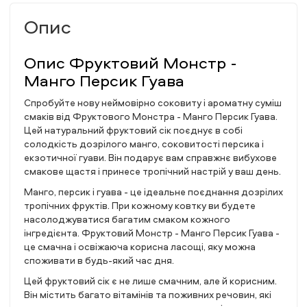
Опис
Опис Фруктовий Монстр -
Манго Персик Гуава
Спробуйте нову неймовірно соковиту і ароматну суміш
смаків від Фруктового Монстра - Манго Персик Гуава.
Цей натуральний фруктовий сік поєднує в собі
солодкість дозрілого манго, соковитості персика і
екзотичної гуави. Він подарує вам справжнє вибухове
смакове щастя і принесе тропічний настрій у ваш день.
Манго, персик і гуава - це ідеальне поєднання дозрілих
тропічних фруктів. При кожному ковтку ви будете
насолоджуватися багатим смаком кожного
інгредієнта. Фруктовий Монстр - Манго Персик Гуава -
це смачна і освіжаюча корисна ласощі, яку можна
споживати в будь-який час дня.
Цей фруктовий сік є не лише смачним, але й корисним.
Він містить багато вітамінів та поживних речовин, які