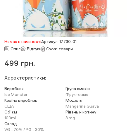
Немає в наявності
Артикул: 17730-01
Опис
Відгуки
Схожі товари
499
грн.
Характеристики:
Виробник
Група смаків
Ice Monster
Фруктовые
Країна виробник
Модель
США
Mangerine Guava
Обʼєм
Рівень нікотину
100ml
3 mg
Склад
VG - 70% / PG - 30%