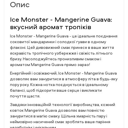
Опис
Ice Monster - Mangerine Guava:
вкусний аромат тропіків
Ice Monster - Mangerine Guava - це ідеальне поєднання
соковитої мандаринки і солодкої гуави в одному
флаконі. Цей дивовижний смак принесе в ваше життя
яскравість тропічного узбережжя і свіжість літнього
бризу. Насолоджуйтесь пронизливим смаком і
ароматом Mangerine Guava прямо зараз!
Енергійний і освіжаючий, Ice Monster - Mangerine Guava
дозволяє вам зануритися в атмосферу літа в будь-яку
пору року. Кожна нотка поєднується в ідеальному
балансі, щоб підкорити ваше серце і викликати
почуття щастя.
Завдяки інноваційній технології виробництва, кожний
ковток Mangerine Guava дозволяє вам повністю
зануритися в магію смаку. Щільна хмарність пару і
неймовірно насичений смак зроблять ваше паріння
незабутнім і унікальним.