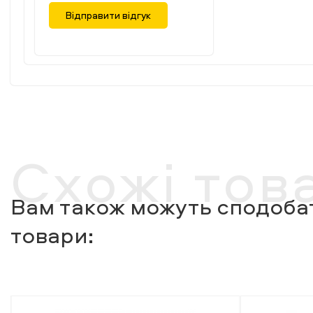
Відправити відгук
Схожі тов
Вам також можуть сподобат
товари: