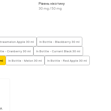
Рівень нікотину
30 mg / 50 mg
Strawmelon Apple 30 ml
In Bottle - Blackberry 30 ml
ttle - Cranberry 30 ml
In Bottle - Currant Black 30 ml
ml
In Bottle - Melon 30 ml
In Bottle - Red Apple 30 ml
л.