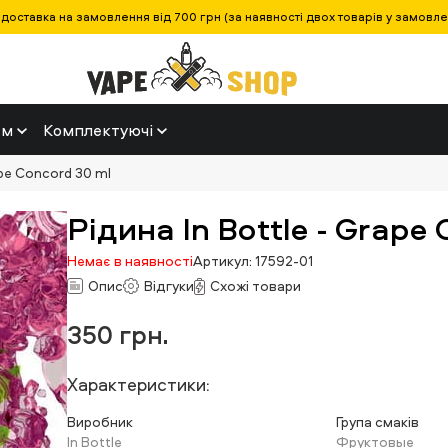
оставка на замовлення від 700 грн (за наявності двох товарів у замовленн
ем
Комплектуючі
ape Concord 30 ml
Рідина In Bottle - Grape
Немає в наявності
Артикул: 17592-01
Опис
Відгуки
Схожі товари
350
грн.
Характеристики:
Виробник
Група смаків
In Bottle
Фруктовые