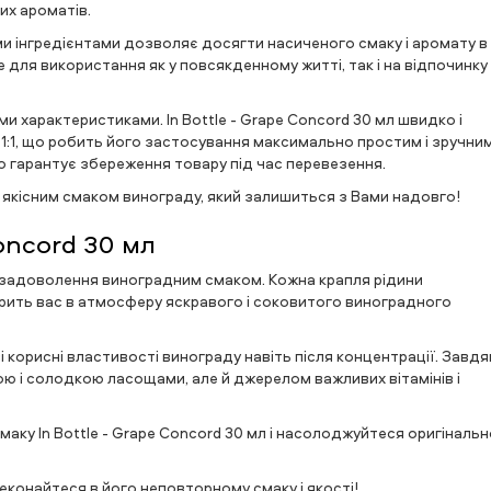
их ароматів.
и інгредієнтами дозволяє досягти насиченого смаку і аромату в
е для використання як у повсякденному житті, так і на відпочинку
 характеристиками. In Bottle - Grape Concord 30 мл швидко і
 1:1, що робить його застосування максимально простим і зручним
що гарантує збереження товару під час перевезення.
я якісним смаком винограду, який залишиться з Вами надовго!
Concord 30 мл
нь задоволення виноградним смаком. Кожна крапля рідини
урить вас в атмосферу яскравого і соковитого виноградного
 корисні властивості винограду навіть після концентрації. Завдя
ною і солодкою ласощами, але й джерелом важливих вітамінів і
аку In Bottle - Grape Concord 30 мл і насолоджуйтеся оригіналь
реконайтеся в його неповторному смаку і якості!