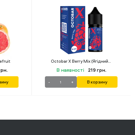
Octobar X Berry Mix (Ягідний Мікс) 15 мл 50 мг
Lucky 30 мл 50 мг Strawberry
рн.
В наявності
349 грн.
зину
-
+
В корзину