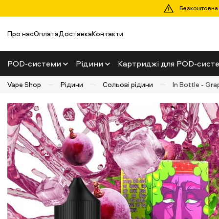
Безкоштовна д
Про нас
Оплата
Доставка
Контакти
POD-системи
Рідини
Картриджі для POD-сист
Vape Shop
Рідини
Сольові рідини
In Bottle - Gr