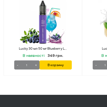
Lucky 30 мл 50 мг Mokko
Luck
В наявності
349 грн.
В 
-
+
В корзину
-