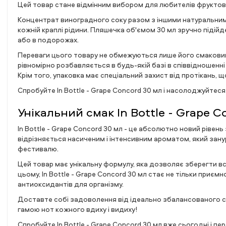
Цей товар стане відмінним вибором для любителів фруктов
Концентрат виноградного соку разом з іншими натуральним
кожній краплі рідини. Пляшечка об'ємом 30 мл зручно підійд
або в подорожах.
Переваги цього товару не обмежуються лише його смаковими
рівномірно розбавляється в будь-якій базі в співвідношенні
Крім того, упаковка має спеціальний захист від протікань, 
Спробуйте In Bottle - Grape Concord 30 мл і насолоджуйтес
Унікальний смак In Bottle - Grape 
In Bottle - Grape Concord 30 мл - це абсолютно новий ріве
відрізняється насиченим і інтенсивним ароматом, який зан
фестивалю.
Цей товар має унікальну формулу, яка дозволяє зберегти всі
цьому, In Bottle - Grape Concord 30 мл стає не тільки приєм
антиоксидантів для організму.
Доставте собі задоволення від ідеально збалансованого см
гамою нот кожного вдиху і видиху!
Спробуйте In Bottle - Grape Concord 30 мл вже сьогодні і пе