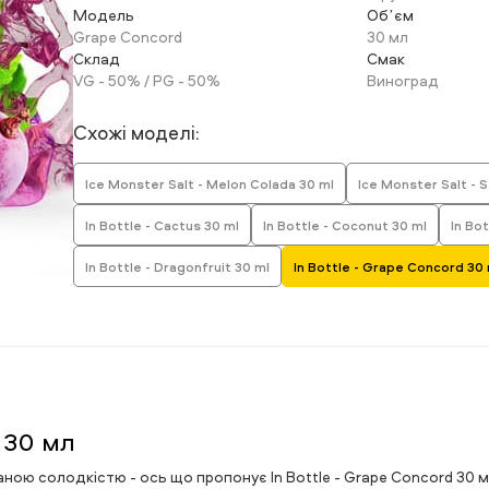
Модель
Обʼєм
Grape Concord
30 мл
Склад
Смак
VG - 50% / PG - 50%
Виноград
Схожі моделі:
Ice Monster Salt - Melon Colada 30 ml
Ice Monster Salt - 
In Bottle - Cactus 30 ml
In Bottle - Coconut 30 ml
In Bo
In Bottle - Dragonfruit 30 ml
In Bottle - Grape Concord 30 
 30 мл
ною солодкістю - ось що пропонує In Bottle - Grape Concord 30 м