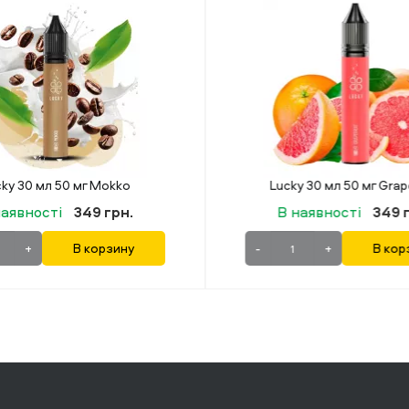
y 30 мл 50 мг Grapefruit
наявності
349 грн.
В наявності
219 г
+
В корзину
-
+
В кор