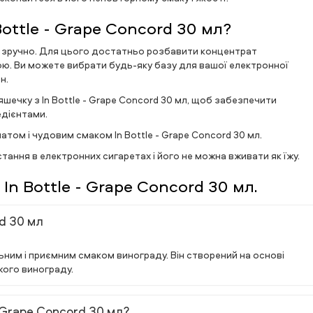
ottle - Grape Concord 30 мл?
 і зручно. Для цього достатньо розбавити концентрат
ою. Ви можете вибрати будь-яку базу для вашої електронної
н.
чку з In Bottle - Grape Concord 30 мл, щоб забезпечити
едієнтами.
м і чудовим смаком In Bottle - Grape Concord 30 мл.
тання в електронних сигаретах і його не можна вживати як їжу.
In Bottle - Grape Concord 30 мл.
rd 30 мл
ильним і приємним смаком винограду. Він створений на основі
жого винограду.
- Grape Concord 30 мл?