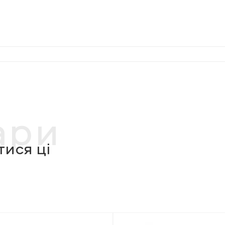
ари
ися ці