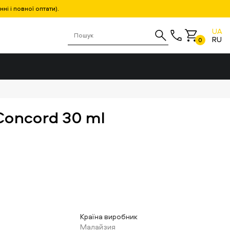
і і повної оптати).
UA
RU
0
 Concord 30 ml
Країна виробник
Малайзия