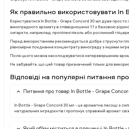
Як правильно використовувати In B
Користуватися In Bottle - Grape Concord 30 мл дуже просто
виноградного аромату в співвідношенні 1:1 з базовою рідин
сигарети, наприклад, пропіленгліколь або рослинний гліцери
Перед використанням рекомендується добре струснути пляше
рівномірне поєднання концентрату винограду з іншими інгр
Після цього можна насолоджуватися неперевершеним аромато
Не забувайте, що цей товар призначений тільки для викорис
Відповіді на популярні питання про 
Питання про товар In Bottle - Grape Conco
In Bottle - Grape Concord 30 мл - це ароматна ласощі з с
натуральних інгредієнтів і пропонує справжній аромат сві
Який об'єм міститься в пляшечці In Bottle 