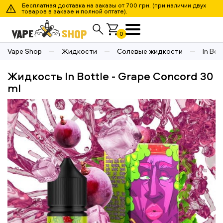
Бесплатная доставка на заказы от 700 грн. (при наличии двух
товаров в заказе и полной оптате).
0
Vape Shop
Жидкости
Солевые жидкости
In Bot
Жидкость In Bottle - Grape Concord 30
ml