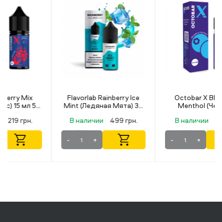
Flavorlab Rainberry Ice
Octobar X Blueberry
Mint (Ледяная Мята) 30
Menthol (Черника
мл 50 мг
Ментол) 15 мл 50 мг
В наличии
499 грн.
В наличии
219 грн.
-
+
-
+