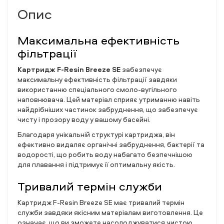
Опис
Максимальна ефективність
фільтрації
Картридж F-Resin Breeze SE
забезпечує
максимальну ефективність фільтрації завдяки
використанню спеціального смоло-вугільного
наповнювача. Цей матеріал сприяє утриманню навіть
найдрібніших частинок забруднення, що забезпечує
чисту і прозору воду у вашому басейні.
Благодаря унікальній структурі картриджа, він
ефективно видаляє органічні забруднення, бактерії та
водорості, що робить воду набагато безпечнішою
для плавання і підтримує її оптимальну якість.
Тривалий термін служби
Картридж F-Resin Breeze SE має тривалий термін
служби завдяки якісним матеріалам виготовлення. Це
означає, що ви зможете насолоджуватися чистою