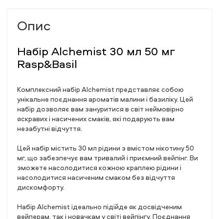
Опис
Набір Alchemist 30 мл 50 мг
Rasp&Basil
Комплексний набір Alchemist представляє собою
унікальне поєднання ароматів малини і базиліку. Цей
набір дозволяє вам зануритися в світ неймовірно
яскравих і насичених смаків, які подарують вам
незабутні відчуття.
Цей набір містить 30 мл рідини з вмістом нікотину 50
мг, що забезпечує вам тривалий і приємний вейпінг. Ви
зможете насолодитися кожною краплею рідини і
насолодитися насиченим смаком без відчуття
дискомфорту.
Набір Alchemist ідеально підійде як досвідченим
вейперам, так і новачкам у світі вейпінгу. Поєднання