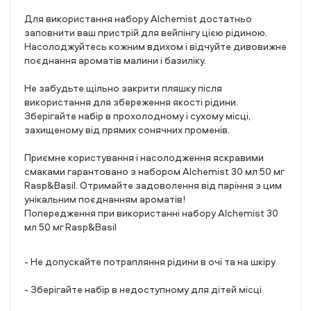
Для використання набору Alchemist достатньо
заповнити ваш пристрій для вейпінгу цією рідиною.
Насолоджуйтесь кожним вдихом і відчуйте дивовижне
поєднання ароматів малини і базиліку.
Не забудьте щільно закрити пляшку після
використання для збереження якості рідини.
Зберігайте набір в прохолодному і сухому місці,
захищеному від прямих сонячних променів.
Приємне користування і насолодження яскравими
смаками гарантовано з набором Alchemist 30 мл 50 мг
Rasp&Basil. Отримайте задоволення від паріння з цим
унікальним поєднанням ароматів!
Попередження при використанні набору Alchemist 30
мл 50 мг Rasp&Basil
- Не допускайте потрапляння рідини в очі та на шкіру
- Зберігайте набір в недоступному для дітей місці