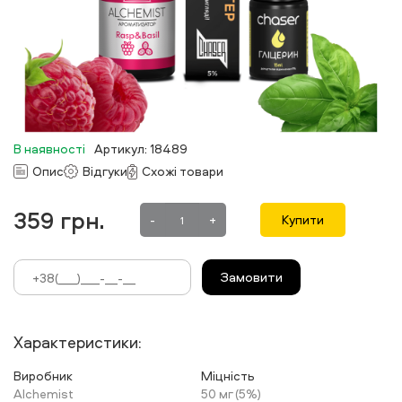
В наявності
Артикул: 18489
Опис
Відгуки
Схожі товари
359
грн.
-
+
Купити
Замовити
Характеристики:
Виробник
Міцність
Alchemist
50 мг (5%)