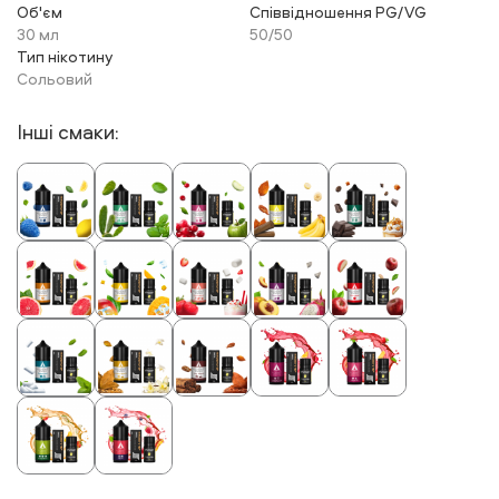
Об'єм
Співвідношення PG/VG
30 мл
50/50
Тип нікотину
Сольовий
Інші смаки: