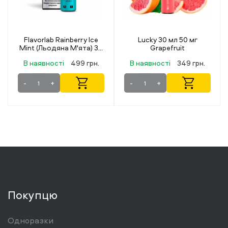
Lucky 30 мл 50 мг
Octobar X Berry Mix
Grapefruit
(Ягідний Мікс) 15 мл 50 мг
В наявності
349 грн.
В наявності
219 грн.
-
+
-
+
Покупцю
Одноразки