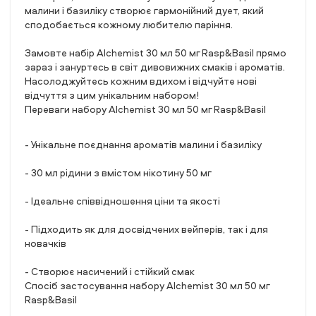
малини і базиліку створює гармонійний дует, який
сподобається кожному любителю паріння.
Замовте набір Alchemist 30 мл 50 мг Rasp&Basil прямо
зараз і зануртесь в світ дивовижних смаків і ароматів.
Насолоджуйтесь кожним вдихом і відчуйте нові
відчуття з цим унікальним набором!
Переваги набору Alchemist 30 мл 50 мг Rasp&Basil
- Унікальне поєднання ароматів малини і базиліку
- 30 мл рідини з вмістом нікотину 50 мг
- Ідеальне співвідношення ціни та якості
- Підходить як для досвідчених вейперів, так і для
новачків
- Створює насичений і стійкий смак
Спосіб застосування набору Alchemist 30 мл 50 мг
Rasp&Basil