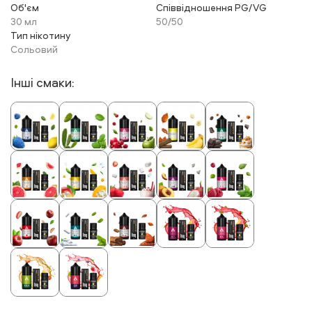
Об'єм
Співвідношення PG/VG
30 мл
50/50
Тип нікотину
Сольовий
Інші смаки: