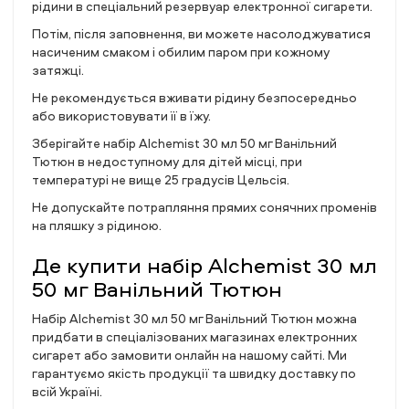
рідини в спеціальний резервуар електронної сигарети.
Потім, після заповнення, ви можете насолоджуватися
насиченим смаком і обилим паром при кожному
затяжці.
Не рекомендується вживати рідину безпосередньо
або використовувати її в їжу.
Зберігайте набір Alchemist 30 мл 50 мг Ванільний
Тютюн в недоступному для дітей місці, при
температурі не вище 25 градусів Цельсія.
Не допускайте потрапляння прямих сонячних променів
на пляшку з рідиною.
Де купити набір Alchemist 30 мл
50 мг Ванільний Тютюн
Набір Alchemist 30 мл 50 мг Ванільний Тютюн можна
придбати в спеціалізованих магазинах електронних
сигарет або замовити онлайн на нашому сайті. Ми
гарантуємо якість продукції та швидку доставку по
всій Україні.