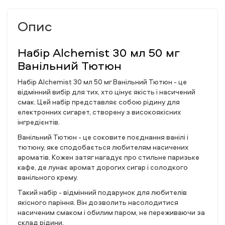
Опис
Набір Alchemist 30 мл 50 мг
Ванільний Тютюн
Набір Alchemist 30 мл 50 мг Ванільний Тютюн - це
відмінний вибір для тих, хто цінує якість і насичений
смак. Цей набір представляє собою рідину для
електронних сигарет, створену з високоякісних
інгредієнтів.
Ванільний Тютюн - це соковите поєднання ванілі і
тютюну, яке сподобається любителям насичених
ароматів. Кожен затяг нагадує про стильне паризьке
кафе, де лунає аромат дорогих сигар і солодкого
ванільного крему.
Такий набір - відмінний подарунок для любителів
якісного паріння. Він дозволить насолодитися
насиченим смаком і обилим паром, не переживаючи за
склад рідини.