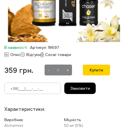
В наявності
Артикул: 18697
Опис
Відгуки
Схожі товари
359
грн.
-
+
Купити
Замовити
Характеристики:
Виробник
Міцність
Alchemist
50 мг (5%)