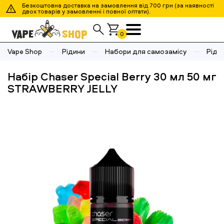
Безкоштовна доставка на замовлення від 700 грн (за наявності
двох товарів у замовленні і повної оптати).
0
Vape Shop
Рідини
Набори для самозамісу
Ріди
Набір Chaser Special Berry 30 мл 50 мг
STRAWBERRY JELLY