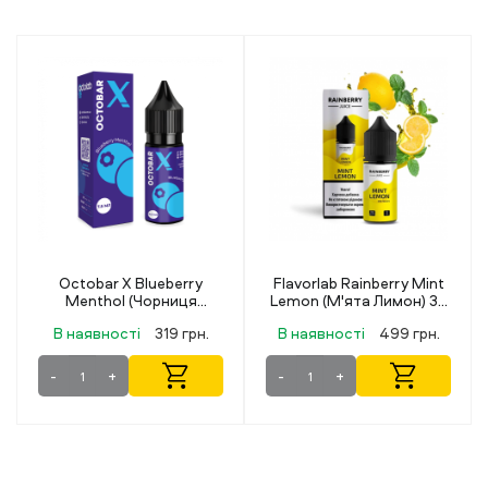
Flavorlab Rainberry Mint
Lucky 30 мл 50 мг Pink
Lemon (М'ята Лимон) 30
Lemonade
мл 50 мг
В наявності
499 грн.
В наявності
349 грн.
-
+
-
+