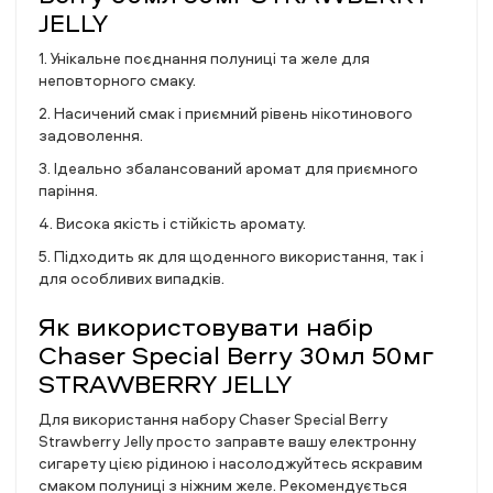
JELLY
1. Унікальне поєднання полуниці та желе для
неповторного смаку.
2. Насичений смак і приємний рівень нікотинового
задоволення.
3. Ідеально збалансований аромат для приємного
паріння.
4. Висока якість і стійкість аромату.
5. Підходить як для щоденного використання, так і
для особливих випадків.
Як використовувати набір
Chaser Special Berry 30мл 50мг
STRAWBERRY JELLY
Для використання набору Chaser Special Berry
Strawberry Jelly просто заправте вашу електронну
сигарету цією рідиною і насолоджуйтесь яскравим
смаком полуниці з ніжним желе. Рекомендується