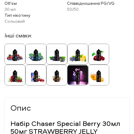
Об'єм
Співвідношення PG/VG
30 мл
50/50
Тип нікотину
Сольовий
Інші смаки:
Опис
Набір Chaser Special Berry 30мл
50мг STRAWBERRY JELLY