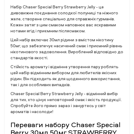
Набір Chaser Special Berry Strawberry Jelly - це
дивовижне поєднання солодкої полуниці та ніжного
желе, створене спеціально для справжніх гурманів.
Кожен затяг з цим смаком наповнює вас яскравими
нотами ягід і приємним післясмаком.
Цей набір включає 30мл рідини з вмістом нікотину
50мг, що забезпечує насичений смак і приємний рівень
нікотинового задоволення. Вироблений відповідно до
стандартів якості.
Стійкість аромату і відмінне утворення пару роблять
цей набір відмінним вибором для любителів якісних
рідин. Він підходить як для щоденного використання,
так і для особливих випадків.
Chaser Special Berry Strawberry Jelly - відмінний вибір
для тих, хто цінує неповторний смак і якість продукції.
Спробуйте його прямо зараз і зануртесь у світ
ароматів і насолоди!
Переваги набору Chaser Special
Berry 30мл 50мг STRAWBERRY