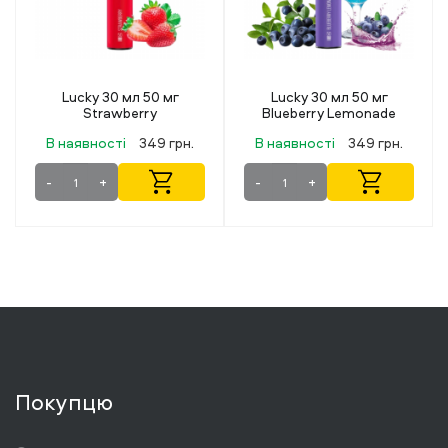
Lucky 30 мл 50 мг
Flavorlab Rainberry Ice
Blueberry Lemonade
Mint (Льодяна М'ята) 30
мл 50 мг
н.
В наявності
349 грн.
В наявності
499 грн.
-
+
-
+
Покупцю