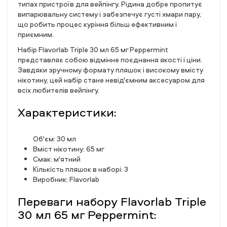
типах пристроїв для вейпінгу. Рідина добре пропитує
випарювальну систему і забезпечує густі хмари пару,
що робить процес куріння більш ефективним і
приємним.
Набір Flavorlab Triple 30 мл 65 мг Peppermint
представляє собою відмінне поєднання якості і ціни.
Завдяки зручному формату пляшок і високому вмісту
нікотину, цей набір стане невід'ємним аксесуаром для
всіх любителів вейпінгу.
Характеристики:
Об'єм: 30 мл
Вміст нікотину: 65 мг
Смак: м'ятний
Кількість пляшок в наборі: 3
Виробник: Flavorlab
Переваги набору Flavorlab Triple
30 мл 65 мг Peppermint: