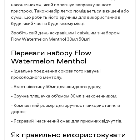
наконечником, який полегшує заправку вашого
пристрою. Також набір легко поміщається в кишені або
сумці, що робить його зручним для використання в
будь-який час і в будь-якому місці.
Зробіть свій день яскравішим і свіжішим з набором
Flow Watermelon Menthol 30мл 50мг!
Переваги набору Flow
Watermelon Menthol
- Ідеальне поєднання соковитого кавуна і
прохолодного ментолу;
- Вміст нікотину 50мг для швидкого удару;
- Зручна пляшечка об'ємом 30мл з наконечником;
- Компактний розмір для зручності використання в
дорозі;
- Яскравий і насичений смак для приємних відчуттів.
Як правильно використовувати