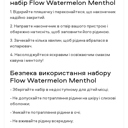
набір Flow Watermelon Menthol
1. Відкрийте пляшечку і переконайтеся, що наконечник
надійно закритий.
2. Направте наконечник в отвір вашого пристрою і
обережно натисніть, щоб заповнити його рідиною.
3. Зачекайте кілька хвилин, щоб рідина вбралася в
испарювач.
4. Насолоджуйтеся яскравим і освіжаючим смаком
кавуна і ментолу!
Безпека використання набору
Flow Watermelon Menthol
- Зберігайте набір в недоступному для дітей місці;
- Не допускайте потрапляння рідини на шкіру і слизові
оболонки;
- Уникайте потрапляння рідини в очі;
- Не вживайте рідину всередину;