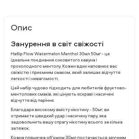
Опис
Занурення в світ свіжості
Набір Flow Watermelon Menthol 30мл 50мг - це
ідеальне поєднання соковитого кавуна і
прохолодного ментолу. Кожен вдих наповнює вас
свіжістю і приємним смаком, який залишає відчуття
легкості і невагомості.
Цей набір чудово підходить для любителів фруктово-
ментолових смаків, які цінують яскраві і насичені
відчуття від паріння.
Благодаря високому вмісту нікотину - 50мг, ви
отримаєте швидкий удар і насичену пару, яка
задовольнить вашу спрагу нікотину всього за кілька
затяжок.
Кожна пляшечка об'ємом 30мл постачається зручним