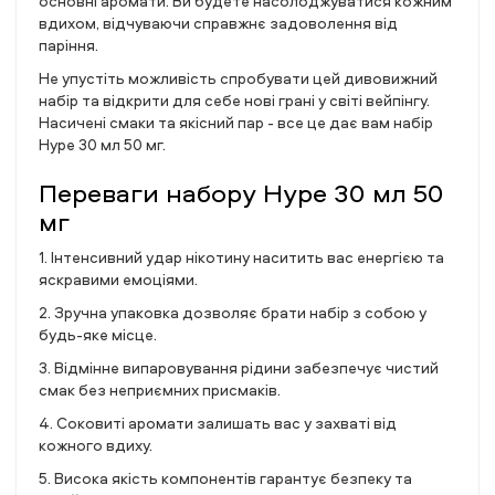
основні аромати. Ви будете насолоджуватися кожним
вдихом, відчуваючи справжнє задоволення від
паріння.
Не упустіть можливість спробувати цей дивовижний
набір та відкрити для себе нові грані у світі вейпінгу.
Насичені смаки та якісний пар - все це дає вам набір
Hype 30 мл 50 мг.
Переваги набору Hype 30 мл 50
мг
1. Інтенсивний удар нікотину наситить вас енергією та
яскравими емоціями.
2. Зручна упаковка дозволяє брати набір з собою у
будь-яке місце.
3. Відмінне випаровування рідини забезпечує чистий
смак без неприємних присмаків.
4. Соковиті аромати залишать вас у захваті від
кожного вдиху.
5. Висока якість компонентів гарантує безпеку та