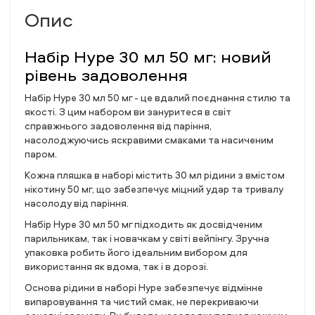
Опис
Набір Hype 30 мл 50 мг: новий
рівень задоволення
Набір Hype 30 мл 50 мг - це вдалий поєднання стилю та
якості. З цим набором ви зануритеся в світ
справжнього задоволення від паріння,
насолоджуючись яскравими смаками та насиченим
паром.
Кожна пляшка в наборі містить 30 мл рідини з вмістом
нікотину 50 мг, що забезпечує міцний удар та тривалу
насолоду від паріння.
Набір Hype 30 мл 50 мг підходить як досвідченим
парильникам, так і новачкам у світі вейпінгу. Зручна
упаковка робить його ідеальним вибором для
використання як вдома, так і в дорозі.
Основа рідини в наборі Hype забезпечує відмінне
випаровування та чистий смак, не перекриваючи