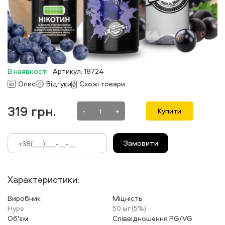
В наявності
Артикул: 18724
Опис
Відгуки
Схожі товари
319
грн.
-
+
Купити
Замовити
Характеристики:
Виробник
Міцність
Hype
50 мг (5%)
Об'єм
Співвідношення PG/VG