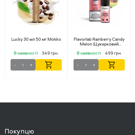
Flavorlab Rainberry Candy
Octobar X Blueberry
Melon (Цукерковий
Menthol (Чорниця
Кавун) 30 мл 50 мг
Ментол) 15 мл 50 мг
В наявності
499 грн.
В наявності
219 грн.
-
+
-
+
Покупцю