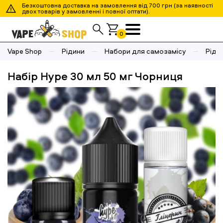
Безкоштовна доставка на замовлення від 700 грн (за наявності
двох товарів у замовленні і повної оптати).
0
Vape Shop
Рідини
Набори для самозамісу
Ріди
Набір Hype 30 мл 50 мг Чорниця