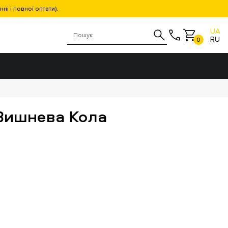
і і повної оптати).
UA
RU
0
 Вишнева Кола