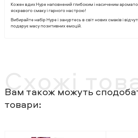
Кожен вдих Hype наповнений глибоким і насиченим аромато
яскравого смаку і гарного настрою!
Вибирайте набір Hype і зануртесь в світ нових смаків і відч
подарує масу позитивних емоцій.
Схожі тов
Вам також можуть сподобат
товари: