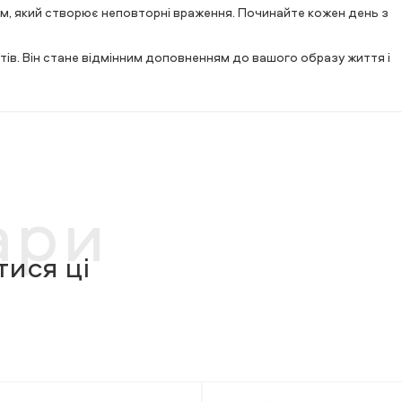
м, який створює неповторні враження. Починайте кожен день з
уттів. Він стане відмінним доповненням до вашого образу життя і
ари
ися ці