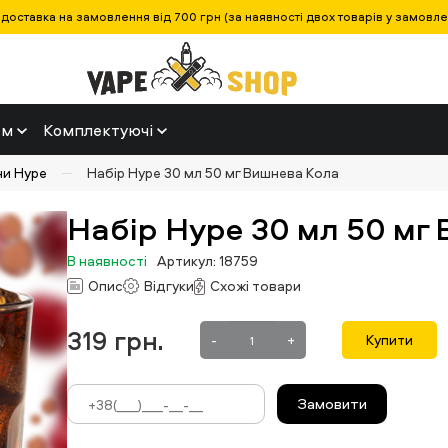
оставка на замовлення від 700 грн (за наявності двох товарів у замовленн
ем
Комплектуючі
ни Hype
Набір Hype 30 мл 50 мг Вишнева Кола
Набір Hype 30 мл 50 мг
В наявності
Артикул: 18759
Опис
Відгуки
Схожі товари
319
грн.
-
+
Купити
Замовити