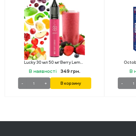
Octobar X Berry Mix (Ягідний Мікс) 15 мл 50 мг
В наявності
219 грн.
В 
-
+
В корзину
-