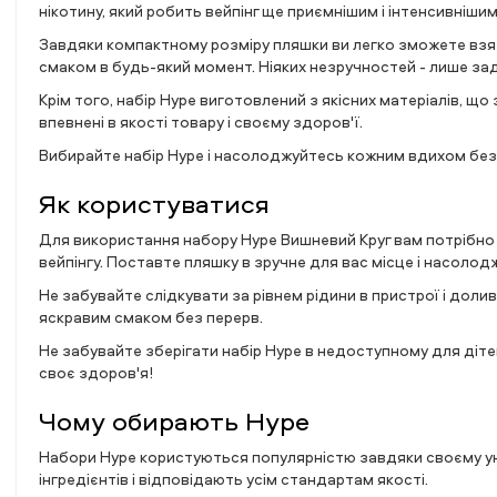
нікотину, який робить вейпінг ще приємнішим і інтенсивнішим
Завдяки компактному розміру пляшки ви легко зможете взя
смаком в будь-який момент. Ніяких незручностей - лише з
Крім того, набір Hype виготовлений з якісних матеріалів, щ
впевнені в якості товару і своєму здоров'ї.
Вибирайте набір Hype і насолоджуйтесь кожним вдихом бе
Як користуватися
Для використання набору Hype Вишневий Круг вам потрібно п
вейпінгу. Поставте пляшку в зручне для вас місце і насоло
Не забувайте слідкувати за рівнем рідини в пристрої і дол
яскравим смаком без перерв.
Не забувайте зберігати набір Hype в недоступному для дітей 
своє здоров'я!
Чому обирають Hype
Набори Hype користуються популярністю завдяки своєму уні
інгредієнтів і відповідають усім стандартам якості.