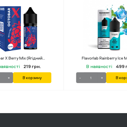
Flavorlab Rainberry Ice Mint (Льодяна М'ята) 30 мл 50 мг
наявності
499 грн.
В наявності
499 
+
В корзину
-
+
В ко