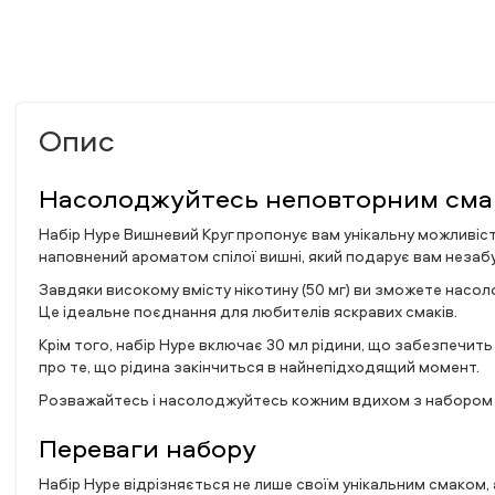
Опис
Насолоджуйтесь неповторним сма
Набір Hype Вишневий Круг пропонує вам унікальну можливість
наповнений ароматом спілої вишні, який подарує вам незабу
Завдяки високому вмісту нікотину (50 мг) ви зможете насо
Це ідеальне поєднання для любителів яскравих смаків.
Крім того, набір Hype включає 30 мл рідини, що забезпечит
про те, що рідина закінчиться в найнепідходящий момент.
Розважайтесь і насолоджуйтесь кожним вдихом з набором 
Переваги набору
Набір Hype відрізняється не лише своїм унікальним смаком, 