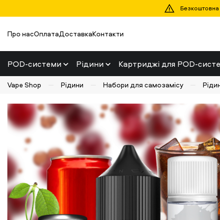
Безкоштовна д
Про нас
Оплата
Доставка
Контакти
POD-системи
Рідини
Картриджі для POD-сист
Vape Shop
Рідини
Набори для самозамісу
Ріди