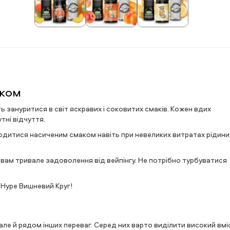
ком
 зануритися в світ яскравих і соковитих смаків. Кожен вдих
тні відчуття.
лодитися насиченим смаком навіть при невеликих витратах рідини
ь вам тривале задоволення від вейпінгу. Не потрібно турбуватися
Hype Вишневий Круг!
але й рядом інших переваг. Серед них варто виділити високий вмі