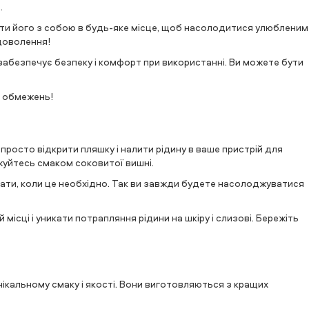
.
ти його з собою в будь-яке місце, щоб насолодитися улюбленим
адоволення!
о забезпечує безпеку і комфорт при використанні. Ви можете бути
з обмежень!
росто відкрити пляшку і налити рідину в ваше пристрій для
джуйтесь смаком соковитої вишні.
ивати, коли це необхідно. Так ви завжди будете насолоджуватися
місці і уникати потрапляння рідини на шкіру і слизові. Бережіть
кальному смаку і якості. Вони виготовляються з кращих