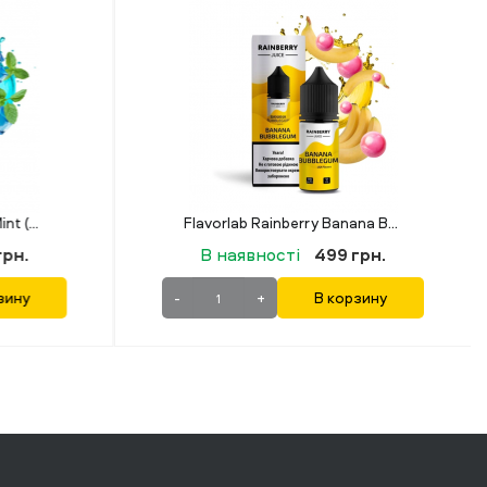
Flavorlab Rainberry Banana Bubblegum (Банан Жуйка) 30 мл 50 мг
Lucky 30 мл 50 мг Grapefruit
грн.
В наявності
349 грн.
рзину
-
+
В корзину