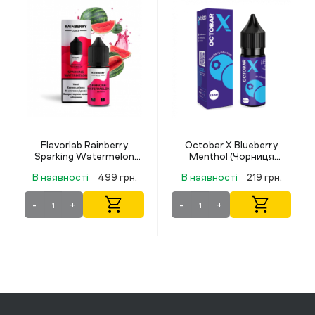
Octobar X Blueberry
Octobar X Berry Mix
Menthol (Чорниця
(Ягідний Мікс) 15 мл 50 мг
Ментол) 15 мл 50 мг
В наявності
219 грн.
В наявності
219 грн.
-
+
-
+