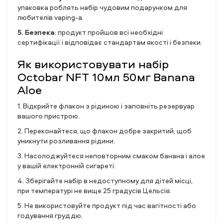
упаковка роблять набір чудовим подарунком для
любителів vaping-а.
5. Безпека
: продукт пройшов всі необхідні
сертифікації і відповідає стандартам якості і безпеки.
Як використовувати набір
Octobar NFT 10мл 50мг Banana
Aloe
1. Відкрийте флакон з рідиною і заповніть резервуар
вашого пристрою.
2. Переконайтеся, що флакон добре закритий, щоб
уникнути розливання рідини.
3. Насолоджуйтеся неповторним смаком банана і алое
у вашій електронній сигареті.
4. Зберігайте набір в недоступному для дітей місці,
при температурі не вище 25 градусів Цельсія.
5. Не використовуйте продукт під час вагітності або
годування груддю.