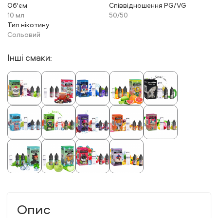
Об'єм
Співвідношення PG/VG
10 мл
50/50
Тип нікотину
Сольовий
Інші смаки:
Опис