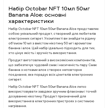
Набір Octobar NFT 10мл 50мг
Banana Aloe: основні
характеристики
Набір Octobar NFT 10мл 50мг Banana Aloe представляє
собою унікальний продукт, створений для любителів
електронних сигарет. У комплекті ви знайдете рідину
об'ємом 10 мл з вмістом нікотину 50 мг і ароматом
банана і алое. Цей набір ідеально підходить для тих,
хто цінує якість і зручність використання.
Продукт виготовлений з високоякісних компонентів,
що забезпечує чудовий смак і насиченість пару. Смак
банана з нотками алое створює неповторне
поєднання, яке порадує всіх цінителів електронних
сигарет.
Набір Octobar NFT 10мл 50мг Banana Aloe легко
використовувати завдяки зручним флаконам і точній
дозуванню нікотину. Продукт призначений для
використання в електронних пристроях з системою
нагрівання.