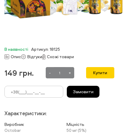
В наявності
Артикул: 18125
Опис
Відгуки
Схожі товари
149
грн.
-
+
Купити
Замовити
Характеристики:
Виробник
Міцність
Octobar
50 мг (5%)