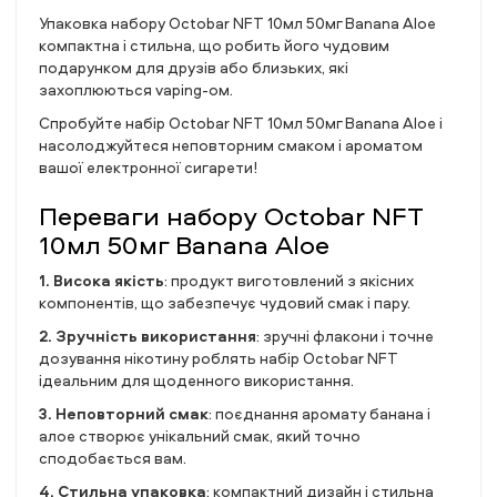
Упаковка набору Octobar NFT 10мл 50мг Banana Aloe
компактна і стильна, що робить його чудовим
подарунком для друзів або близьких, які
захоплюються vaping-ом.
Спробуйте набір Octobar NFT 10мл 50мг Banana Aloe і
насолоджуйтеся неповторним смаком і ароматом
вашої електронної сигарети!
Переваги набору Octobar NFT
10мл 50мг Banana Aloe
1. Висока якість
: продукт виготовлений з якісних
компонентів, що забезпечує чудовий смак і пару.
2. Зручність використання
: зручні флакони і точне
дозування нікотину роблять набір Octobar NFT
ідеальним для щоденного використання.
3. Неповторний смак
: поєднання аромату банана і
алое створює унікальний смак, який точно
сподобається вам.
4. Стильна упаковка
: компактний дизайн і стильна