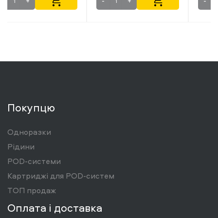
-
+
-
+
Покупцю
Одноразки
Рідини
POD-системи
Картриджі для POD-систем
ТОП продаж
Оплата і доставка