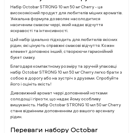
Набір Octobar STRONG 10 мл 50 мг Cherry - це
високоякісний продукт для любителів міцних ароматів.
Унікальна формула дозволяє насолодитися
насиченим смаком черрі, який надає відчуття
яскравості та інтенсивності.
Цей набір ідеально підходить для любителів якісних
рідин, які цінують справжні смакові відчуття. Кожен
елемент доповнює інший, створюючи гармонійний
букет смаку.
Благодаря компактному розміру та зручній упаковці
набір Octobar STRONG 10 мл 50 мг Cherry легко брати з
собою в дорогу або на зустріч з друзями. Спробуйте
його і оцініть якість!
Дивовижний аромат черрі доповнений нотками
солодощі і гіркоти, що надає йому особливу
вишуканість. Набір Octobar STRONG 10 мл 50 мг Cherry
стане відмінним доповненням до вашого арсеналу
рідин.
Переваги набору Octobar