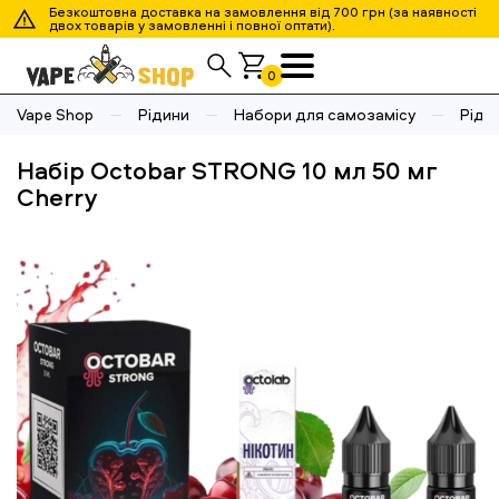
Безкоштовна доставка на замовлення від 700 грн (за наявності
двох товарів у замовленні і повної оптати).
0
Vape Shop
Рідини
Набори для самозамісу
Ріди
Набір Octobar STRONG 10 мл 50 мг
Cherry