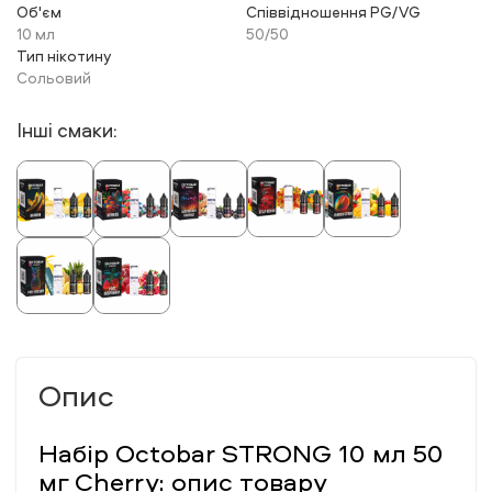
Об'єм
Співвідношення PG/VG
10 мл
50/50
Тип нікотину
Сольовий
Інші смаки:
Опис
Набір Octobar STRONG 10 мл 50
мг Cherry: опис товару