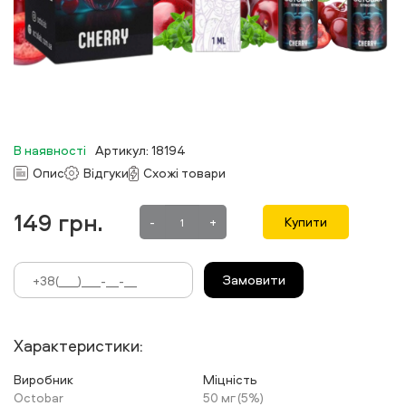
В наявності
Артикул: 18194
Опис
Відгуки
Схожі товари
149
грн.
-
+
Купити
Замовити
Характеристики:
Виробник
Міцність
Octobar
50 мг (5%)