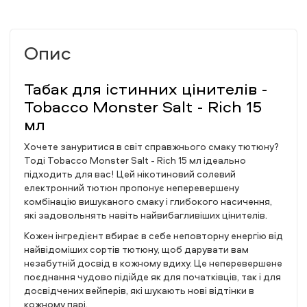
Опис
Табак для істинних цінителів -
Tobacco Monster Salt - Rich 15
мл
Хочете зануритися в світ справжнього смаку тютюну?
Тоді Tobacco Monster Salt - Rich 15 мл ідеально
підходить для вас! Цей нікотиновий солевий
електронний тютюн пропонує неперевершену
комбінацію вишуканого смаку і глибокого насичення,
які задовольнять навіть найвибагливіших цінителів.
Кожен інгредієнт вбирає в себе неповторну енергію від
найвідоміших сортів тютюну, щоб дарувати вам
незабутній досвід в кожному вдиху. Це неперевершене
поєднання чудово підійде як для початківців, так і для
досвідчених вейперів, які шукають нові відтінки в
кожному парі.