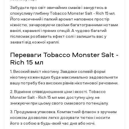
Забудьте про світ звичайних смаків і зануртесь в
спокусливу глибину Tobacco Monster Salt - Rich 15 мл.
Його насичений і палкий аромат наповнює простір
ніжністю, зачаровуючи своїми багатогранними нотами
ванілі, карамелі і пряних спецій. А чудово багатий
післясмак розбавить ефект солі і залишить вас у
захваті від кожної краплі.
Переваги Tobacco Monster Salt -
Rich 15 мл
1. Високий вміст нікотину. Завдяки солевій формі
нікотину кожен вдих буде максимально задовольняти
вашу потребу без високих рівнів нікотинової речовини.
2. Відмінне співвідношення ціни і якості. Tobacco
Monster Salt - Rich 15 мл має доступну ціну, не
знижуючи при цьому свого смакового потенціалу.
3. Продумана упаковка. Компактний флакон з зручним
носиком дозволяє легко дозувати тютюн і носити
його з собою в будь-який час дня або ночі.