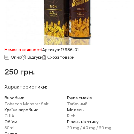
Немає в наявності
Артикул: 17686-01
Опис
Відгуки
Схожі товари
250
грн.
Характеристики:
Виробник
Група смаків
Tobacco Monster Salt
Табачный
Країна виробник
Модель
США
Rich
Обʼєм
Рівень нікотину
30ml
20 mg / 40 mg / 60 mg
Склад