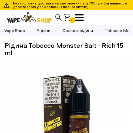
Безкоштовна доставка на замовлення від 700 грн (за наявності
двох товарів у замовленні і повної оптати).
0
Vape Shop
Рідини
Сольові рідини
Tobacco Monste
Рідина Tobacco Monster Salt - Rich 15
ml