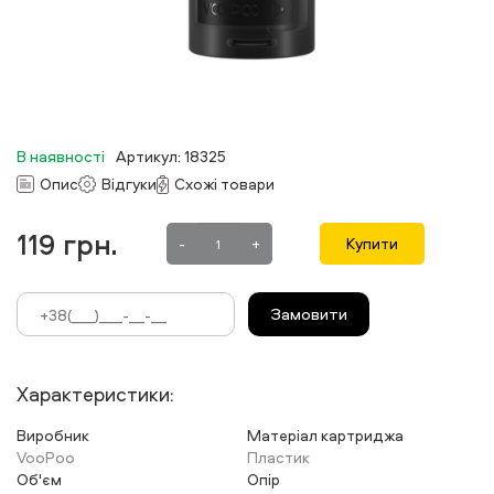
В наявності
Артикул: 18325
Опис
Відгуки
Схожі товари
119
грн.
-
+
Купити
Замовити
Характеристики:
Виробник
Матеріал картриджа
VooPoo
Пластик
Об'єм
Опір