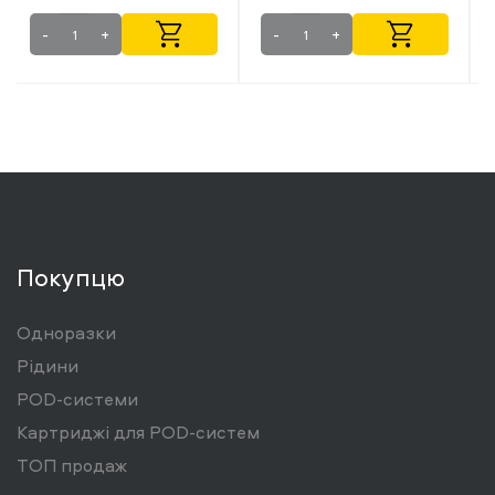
-
+
-
+
Покупцю
Одноразки
Рідини
POD-системи
Картриджі для POD-систем
ТОП продаж