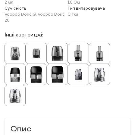
2 мл
1.0 Ом
Сумісність
Тип випаровувача
Voopoo Doric Q, Voopoo Doric
Сітка
20
Інші картриджі:
Опис