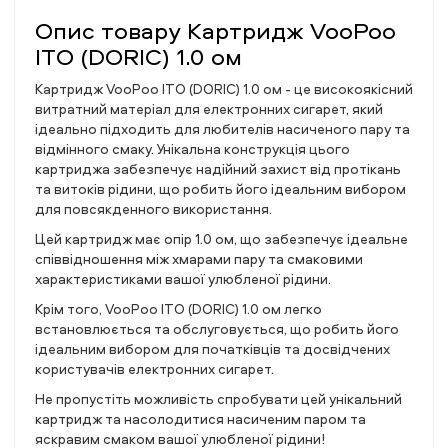
Опис товару Картридж VooPoo
ITO (DORIC) 1.0 ом
Картридж VooPoo ITO (DORIC) 1.0 ом - це високоякісний
витратний матеріал для електронних сигарет, який
ідеально підходить для любителів насиченого пару та
відмінного смаку. Унікальна конструкція цього
картриджа забезпечує надійний захист від протікань
та витоків рідини, що робить його ідеальним вибором
для повсякденного використання.
Цей картридж має опір 1.0 ом, що забезпечує ідеальне
співвідношення між хмарами пару та смаковими
характеристиками вашої улюбленої рідини.
Крім того, VooPoo ITO (DORIC) 1.0 ом легко
встановлюється та обслуговується, що робить його
ідеальним вибором для початківців та досвідчених
користувачів електронних сигарет.
Не пропустіть можливість спробувати цей унікальний
картридж та насолодитися насиченим паром та
яскравим смаком вашої улюбленої рідини!