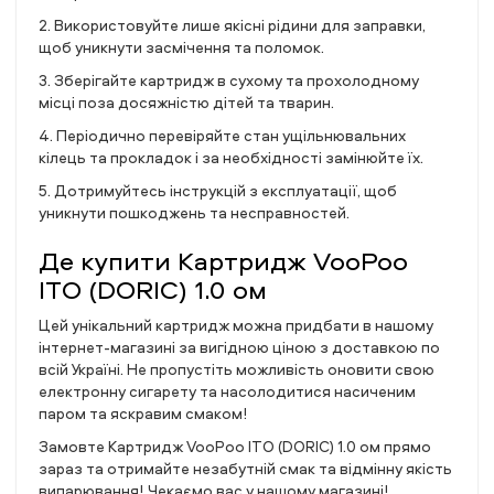
2. Використовуйте лише якісні рідини для заправки,
щоб уникнути засмічення та поломок.
3. Зберігайте картридж в сухому та прохолодному
місці поза досяжністю дітей та тварин.
4. Періодично перевіряйте стан ущільнювальних
кілець та прокладок і за необхідності замінюйте їх.
5. Дотримуйтесь інструкцій з експлуатації, щоб
уникнути пошкоджень та несправностей.
Де купити Картридж VooPoo
ITO (DORIC) 1.0 ом
Цей унікальний картридж можна придбати в нашому
інтернет-магазині за вигідною ціною з доставкою по
всій Україні. Не пропустіть можливість оновити свою
електронну сигарету та насолодитися насиченим
паром та яскравим смаком!
Замовте Картридж VooPoo ITO (DORIC) 1.0 ом прямо
зараз та отримайте незабутній смак та відмінну якість
випарювання! Чекаємо вас у нашому магазині!