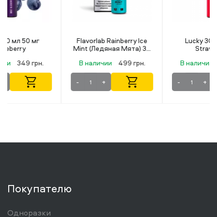
Flavorlab Rainberry Ice
Lucky 30 мл 50 мг
Mint (Ледяная Мята) 30
Strawberry
мл 50 мг
В наличии
499 грн.
В наличии
349 грн.
-
+
-
+
Покупателю
Одноразки