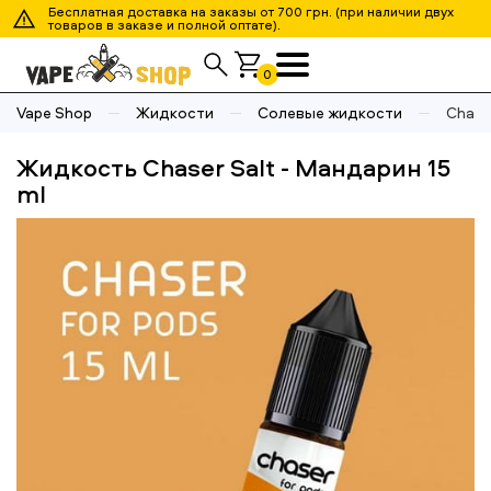
Бесплатная доставка на заказы от 700 грн. (при наличии двух
товаров в заказе и полной оптате).
0
Vape Shop
Жидкости
Солевые жидкости
Chase
Жидкость Chaser Salt - Мандарин 15
ml