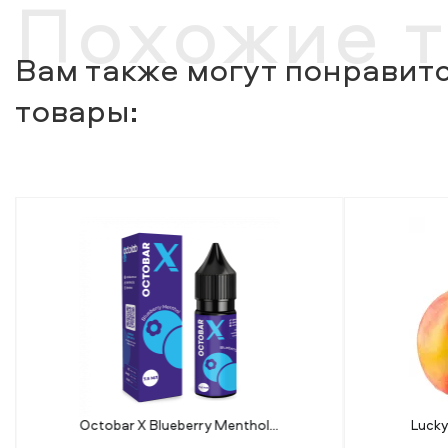
Похожие 
Вам также могут понравитс
товары:
Octobar X Blueberry Menthol (Черника Ментол) 15 мл 50 мг
Lucky