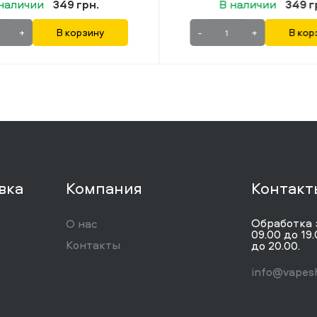
наличии
349 грн.
В наличии
349 г
+
В корзину
-
+
В кор
вка
Компания
Контакт
Обработка 
О нас
09.00 до 19.
Контакты
до 20.00.
info@vapesh