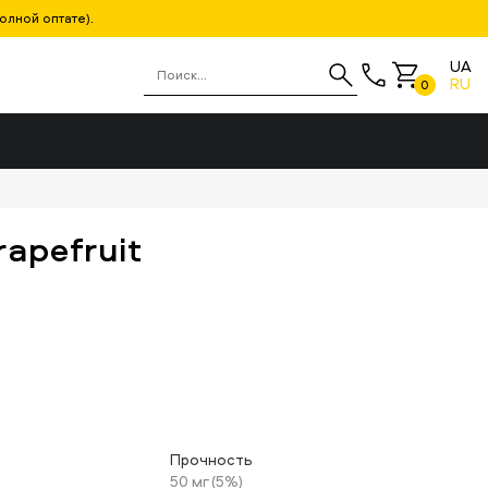
олной оптате).
UA
RU
0
rapefruit
Прочность
50 мг (5%)