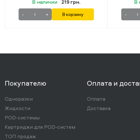
В наличии
219 грн.
В 
-
+
В корзину
-
Покупателю
Оплата и доста
Одноразки
Оплата
Жидкости
Доставка
POD-системы
Картриджи для POD-систем
ТОП продаж