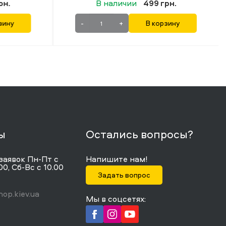
рн.
В наличии
499 грн.
зину
-
+
В корзину
ы
Остались вопросы?
заявок Пн-Пт с
Напишите нам!
00, Сб-Вс с 10.00
Задать вопрос
op.kiev.ua
Мы в соцсетях: