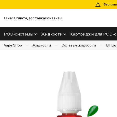
Бесплатн
О нас
Оплата
Доставка
Контакты
POD-системы
Жидкости
Картриджи для POD-с
Vape Shop
Жидкости
Солевые жидкости
Elf Liq