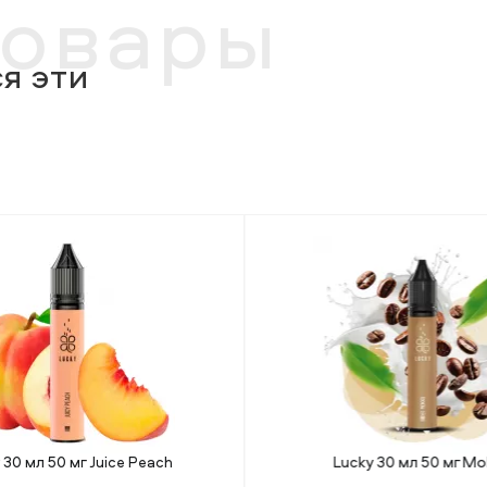
товары
я эти
 30 мл 50 мг Juice Peach
Lucky 30 мл 50 мг M