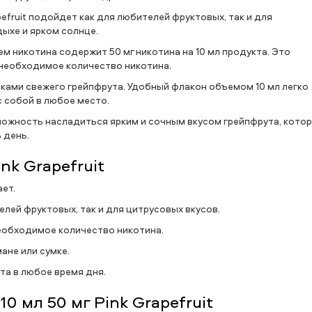
pefruit подойдет как для любителей фруктовых, так и для
ыхе и ярком солнце.
 никотина содержит 50 мг никотина на 10 мл продукта. Это
необходимое количество никотина.
нотками свежего грейпфрута. Удобный флакон объемом 10 мл легко
с собой в любое место.
 возможность насладиться ярким и сочным вкусом грейпфрута, кото
 день.
nk Grapefruit
ает.
елей фруктовых, так и для цитрусовых вкусов.
необходимое количество никотина.
ане или сумке.
та в любое время дня.
0 мл 50 мг Pink Grapefruit