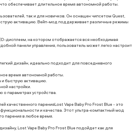
 что обеспечивает длительное время автономной работы.
льзователей, так и для новичков. Он оснащен чипсетом Quest,
ыструю активацию. Вейп-мод поддерживает различные режимы
 OLED-дисплеем, на котором отображается вся необходимая
удобной панели управления, пользователь может легко настрои
и легкий дизайн, идеально подходит для повседневного
ьное время автономной работы.
а и быструю активацию.
ной настройки.
ю о параметрах устройства.
ей качественного паренияLost Vape Baby Pro Frost Blue - это
, функциональности и качества. Этот ультра-компактный мод
о парения в любое время.
айну, Lost Vape Baby Pro Frost Blue подойдет как для