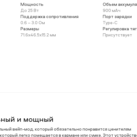
Мощность
Объем аккумул
До 25 Вт
900 мАч
Поддержка сопротивления
Порт зарядки
0.6 – 3.0 Ом
Type-C
Размеры
Регулировка тяг
71.6х46.5х15.2 мм
Присутствует
ильный и мощный
стильный вейп-мод, который обязательно понравится ценителям
который легко помещается в кармане или сумке. Этот устройств