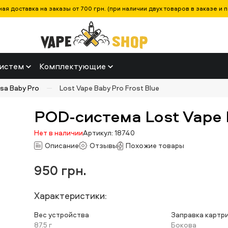
ая доставка на заказы от 700 грн. (при наличии двух товаров в заказе и п
истем
Комплектующие
rsa Baby Pro
Lost Vape Baby Pro Frost Blue
POD-система Lost Vape B
Нет в наличии
Артикул: 18740
Описание
Отзывы
Похожие товары
950
грн.
Характеристики:
Вес устройства
Заправка картр
87.5 г
Бокова