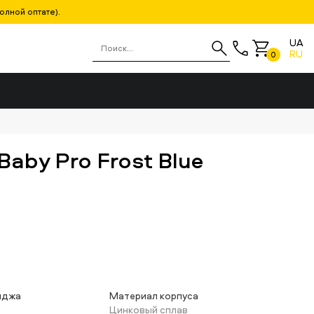
олной оптате).
UA
RU
0
aby Pro Frost Blue
иджа
Материал корпуса
Цинковый сплав