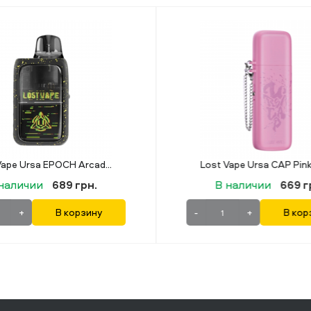
Lost Vape Ursa EPOCH Arcade Era
наличии
689 грн.
В наличии
669 г
+
В корзину
-
+
В кор