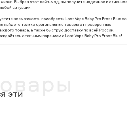
 жизни. Выбрав этот вейп-мод, вы получите надежное и стильно
любой ситуации.
пустите возможность приобрести Lost Vape Baby Pro Frost Blue по
вы найдете только оригинальные товары от проверенных
ждого товара, а также быструю доставку по всей России.
дайтесь отличным парением с Lost Vape Baby Pro Frost Blue!
товары
я эти