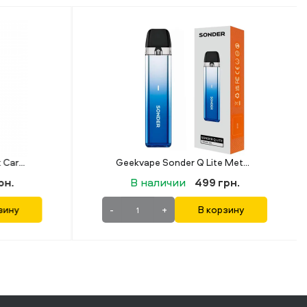
Lost Vape Ursa CAP Pink Carnival
Geekvape Sonder Q Lite Metallic Blue (Металлический синий)
рн.
В наличии
499 грн.
зину
-
+
В корзину