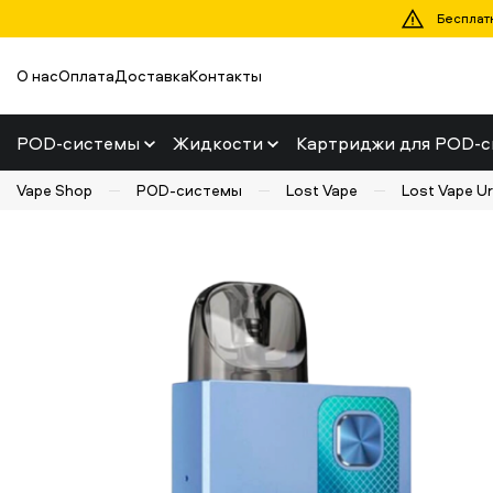
Бесплатн
О нас
Оплата
Доставка
Контакты
POD-системы
Жидкости
Картриджи для POD-с
Vape Shop
POD-системы
Lost Vape
Lost Vape U