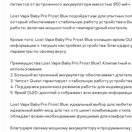
питается от встроенного аккумулятора емкостью 950 мАч,
Lost Vape Baby Pro Frost Blue подойдет как для опытных по
который обеспечивает стабильную работу устройства и б
работы, включая мощностной и температурный контроль.
Кроме того, Lost Vape Baby Pro Frost Blue оснащен ярким
информация о текущих настройках устройства. Благодаря 
параметры по своему вкусу.
Преимущества Lost Vape Baby Pro Frost Blue1. Компактный 
использования.
2. Большой встроенный аккумулятор обеспечивает длител
3. Чипсет Quest гарантирует стабильную работу устройств
4. Поддержка различных режимов работы для индивидуаль
5. Яркий OLED-дисплей отображает всю важную информаци
Lost Vape Baby Pro Frost Blue: идеальный выбор для любител
идеальный вейп-мод для тех, кто ценит комбинацию стиля
обладает всеми необходимыми функциями для комфортног
Благодаря своему мощному аккумулятору и продуманному диз