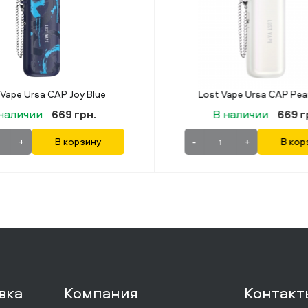
Lost Vape Ursa CAP Pearl White
наличии
669 грн.
В наличии
499 г
+
В корзину
-
+
В кор
вка
Компания
Контакт