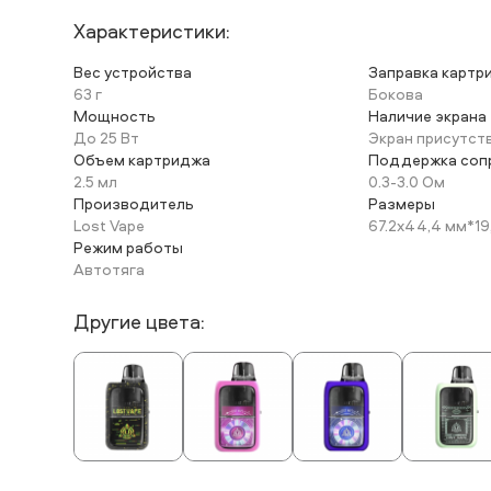
Характеристики:
Вес устройства
Заправка картр
63 г
Бокова
Мощность
Наличие экрана
До 25 Вт
Экран присутст
Объем картриджа
Поддержка соп
2.5 мл
0.3-3.0 Ом
Производитель
Размеры
Lost Vape
67.2x44,4 мм*19
Режим работы
Автотяга
Другие цвета: