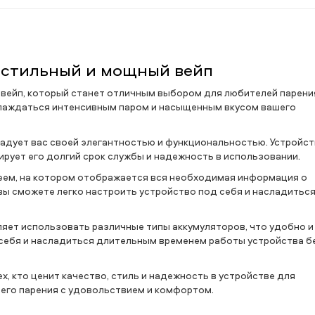
: стильный и мощный вейп
й вейп, который станет отличным выбором для любителей парени
слаждаться интенсивным паром и насыщенным вкусом вашего
радует вас своей элегантностью и функциональностью. Устройс
рует его долгий срок службы и надежность в использовании.
леем, на котором отображается вся необходимая информация о
ы сможете легко настроить устройство под себя и насладитьс
ляет использовать различные типы аккумуляторов, что удобно и
 себя и насладиться длительным временем работы устройства б
х, кто ценит качество, стиль и надежность в устройстве для
щего парения с удовольствием и комфортом.