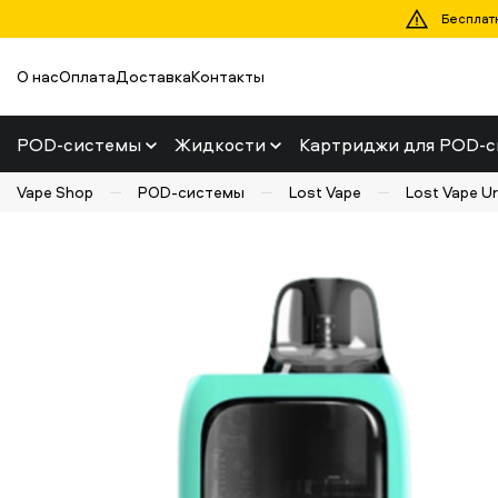
Бесплатн
О нас
Оплата
Доставка
Контакты
POD-системы
Жидкости
Картриджи для POD-с
Vape Shop
POD-системы
Lost Vape
Lost Vape U