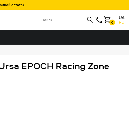
олной оптате).
UA
RU
0
Ursa EPOCH Racing Zone