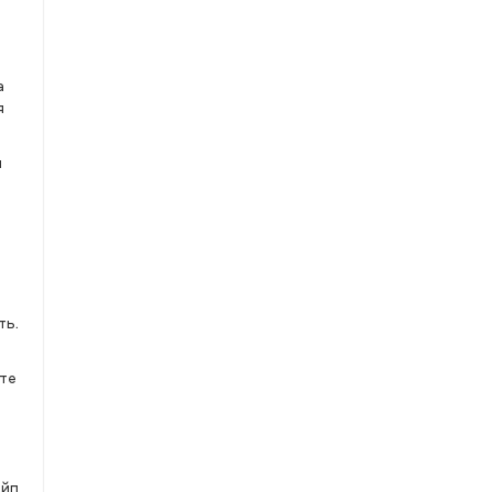
а
я
и
ть.
ете
ейп