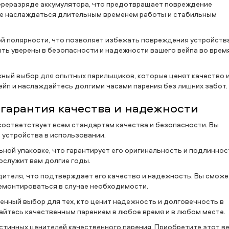
ереразряде аккумулятора, что предотвращает повреждение
ете наслаждаться длительным временем работы и стабильным
ной полярности, что позволяет избежать повреждения устройств
ыть уверены в безопасности и надежности вашего вейпа во врем
ежный выбор для опытных парильщиков, которые ценят качество 
ейп и наслаждайтесь долгими часами парения без лишних забот.
: гарантия качества и надежности
соответствует всем стандартам качества и безопасности. Вы
 устройства в использовании.
ьной упаковке, что гарантирует его оригинальность и подлиннос
ослужит вам долгие годы.
дителя, что подтверждает его качество и надежность. Вы смож
ремонтироваться в случае необходимости.
венный выбор для тех, кто ценит надежность и долговечность в
айтесь качественным парением в любое время и в любом месте.
 истинных ценителей качественного парения. Приобретите этот в