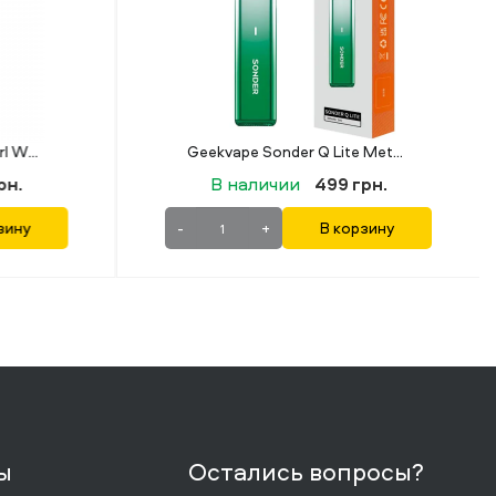
Geekvape Sonder Q Lite Metallic Green (Металлический зелёный)
Elf Bar ELFX Pro Gray
рн.
В наличии
900 грн.
зину
-
+
В корзину
ы
Остались вопросы?