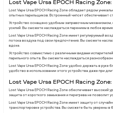
Lost Vape Ursa EPOCH Racing Zone
Lost Vape Ursa EPOCH Racing Zone обладает рядом уникал
опытных парильщиков. Встроенный чипсет обеспечивает с
Устройство оснащено удобным заправочным механизмом, к
усилий. Вы сможете наслаждаться парением в любое время,
Lost Vape Ursa EPOCH Racing Zone имеет регулируемый во
потока воздуха под свои предпочтения. Вы сможете насл
вдохе.
Устройство совместимо с различными видами испарителей
парильного опыта. Вы сможете наслаждаться разнообразны
Lost Vape Ursa EPOCH Racing Zone удобно держать в руке 
удобство в использовании этого устройства даже при дли
Lost Vape Ursa EPOCH Racing Zone
Lost Vape Ursa EPOCH Racing Zone обеспечивает высокий у
защита от короткого замыкания и перегрева не позволит у
Lost Vape Ursa EPOCH Racing Zone имеет защиту от случай
транспортировке устройства. Вы сможете быть уверены в 