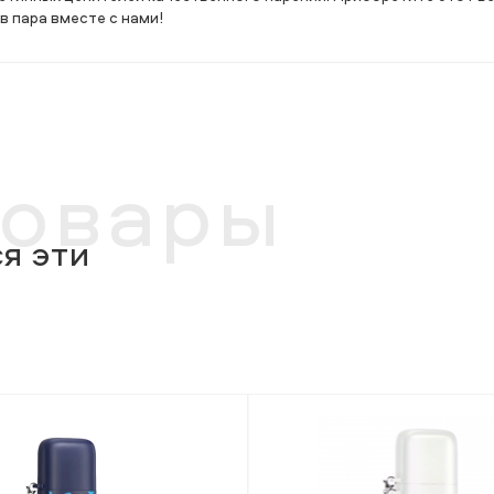
в пара вместе с нами!
товары
я эти