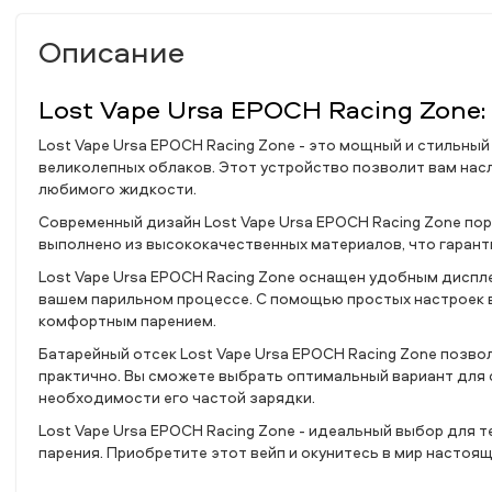
Описание
Lost Vape Ursa EPOCH Racing Zone
Lost Vape Ursa EPOCH Racing Zone - это мощный и стильны
великолепных облаков. Этот устройство позволит вам на
любимого жидкости.
Современный дизайн Lost Vape Ursa EPOCH Racing Zone по
выполнено из высококачественных материалов, что гаранти
Lost Vape Ursa EPOCH Racing Zone оснащен удобным дисп
вашем парильном процессе. С помощью простых настроек в
комфортным парением.
Батарейный отсек Lost Vape Ursa EPOCH Racing Zone позво
практично. Вы сможете выбрать оптимальный вариант для
необходимости его частой зарядки.
Lost Vape Ursa EPOCH Racing Zone - идеальный выбор для те
парения. Приобретите этот вейп и окунитесь в мир настоя