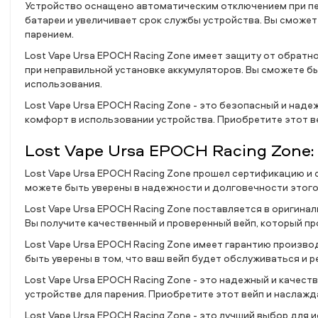
Устройство оснащено автоматическим отключением при п
батареи и увеличивает срок службы устройства. Вы смож
парением.
Lost Vape Ursa EPOCH Racing Zone имеет защиту от обрат
при неправильной установке аккумуляторов. Вы сможете б
использования.
Lost Vape Ursa EPOCH Racing Zone - это безопасный и над
комфорт в использовании устройства. Приобретите этот в
Lost Vape Ursa EPOCH Racing Zone
Lost Vape Ursa EPOCH Racing Zone прошел сертификацию и 
можете быть уверены в надежности и долговечности этого
Lost Vape Ursa EPOCH Racing Zone поставляется в оригинал
Вы получите качественный и проверенный вейп, который пр
Lost Vape Ursa EPOCH Racing Zone имеет гарантию произво
быть уверены в том, что ваш вейп будет обслуживаться и 
Lost Vape Ursa EPOCH Racing Zone - это надежный и качест
устройстве для парения. Приобретите этот вейп и наслажд
Lost Vape Ursa EPOCH Racing Zone - это лучший выбор для