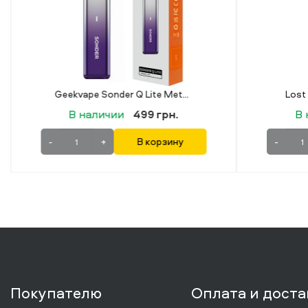
Lost Vape Ursa CAP Joy Blue
В наличии
669 грн.
В 
-
+
В корзину
-
Покупателю
Оплата и доста