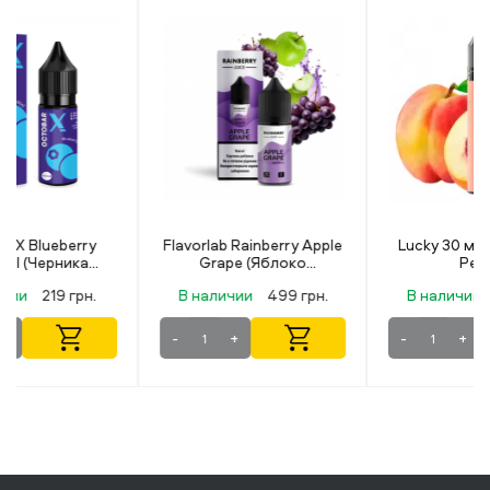
Flavorlab Rainberry Apple
Lucky 30 мл 50 мг Juice
Grape (Яблоко
Peach
Виноград) 30 мл 50 мг
В наличии
499 грн.
В наличии
349 грн.
-
+
-
+