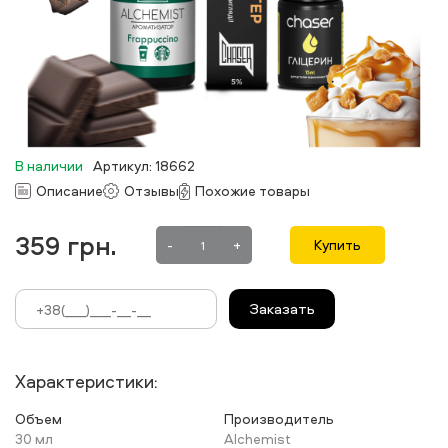
В наличии
Артикул: 18662
Описание
Отзывы
Похожие товары
359
грн.
-
+
Купить
Заказать
Характеристики:
Объем
Производитель
30 мл
Alchemist