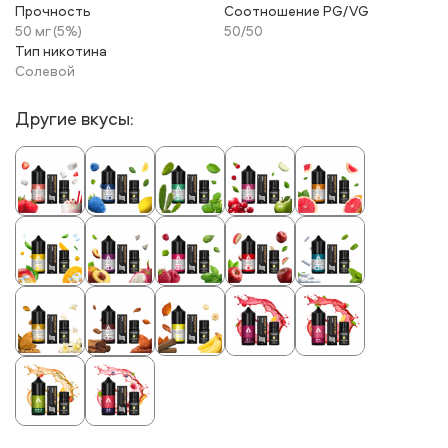
Прочность
Соотношение PG/VG
50 мг (5%)
50/50
Тип никотина
Солевой
Другие вкусы: