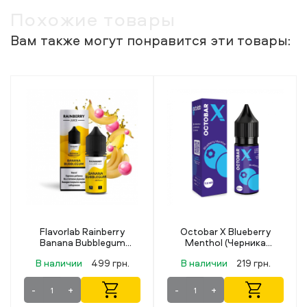
Похожие товары
Вам также могут понравится эти товары:
berry
Octobar X Blueberry
Lucky 30 мл 50 мг Ora
egum
Menthol (Черника
лемонад
0 мл 50
Ментол) 15 мл 50 мг
 грн.
В наличии
219 грн.
В наличии
349 грн
-
+
-
+