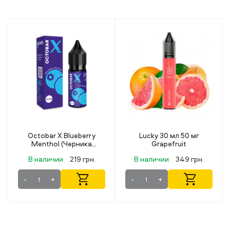
Lucky 30 мл 50 мг
Flavorlab Rainberry
Grapefruit
Sparking Watermelon
(Искрящийся Арбуз) 30
В наличии
349 грн.
В наличии
499 грн.
мл 50 мг
-
+
-
+