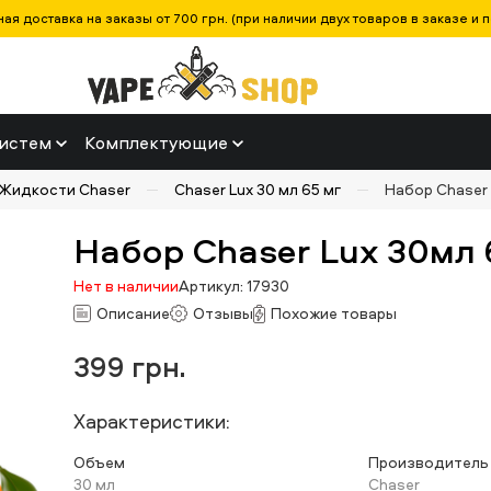
ая доставка на заказы от 700 грн. (при наличии двух товаров в заказе и п
истем
Комплектующие
Жидкости Chaser
Chaser Lux 30 мл 65 мг
Набор Chaser 
Набор Chaser Lux 30мл 
Нет в наличии
Артикул: 17930
Описание
Отзывы
Похожие товары
399
грн.
Характеристики:
Объем
Производитель
30 мл
Chaser