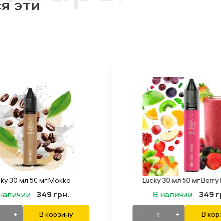
я эти
Lucky 30 мл 50 мг Berry Lemonade
В наличии
349 грн.
-
+
В корзину
-