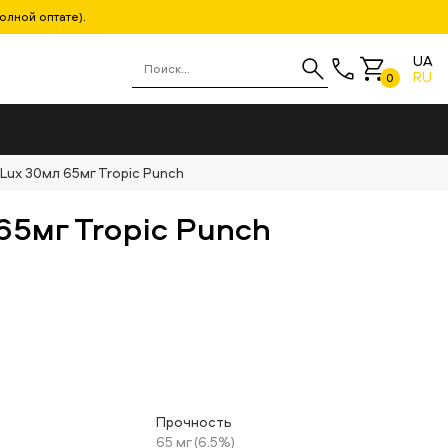
олной оптате).
UA
RU
0
Lux 30мл 65мг Tropic Punch
65мг Tropic Punch
Прочность
65 мг (6.5%)