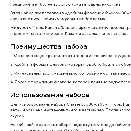
предпочитает более высокую концентрацию никотина.
Этот набор представлен в удобном флаконе объемом 30мл, 
наслаждаться любимым вкусом в любое время.
Жидкость Tropic Punch обладает ярким сладким вкусом тр
пляжем и ласковым морем. Каждый затяжка наполняет вас 
Преимущества набора
1. Мощная концентрация никотина для интенсивного удово
2. Удобный формат флакона, который удобно брать с собой
3. Интенсивный тропический вкус, который не оставит вас
4. Яркое оформление флакона, которое приятно радует гла
Использование набора
Для использования набора Chaser Lux 30мл 65мг Tropic P
ватный элемент и установить его в атомайзер. После этог
вкусом.
Не забывайте хранить набор в недоступном для детей мест
на кожу немедленно промойте область водой.