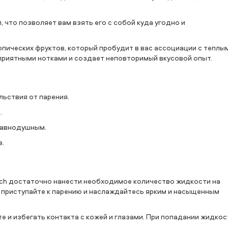
что позволяет вам взять его с собой куда угодно и
опических фруктов, который пробудит в вас ассоциации с теплы
приятными нотками и создает неповторимый вкусовой опыт.
льствия от парения.
.
 равнодушным.
з.
unch достаточно нанести необходимое количество жидкости на
о приступайте к парению и наслаждайтесь ярким и насыщенным
е и избегать контакта с кожей и глазами. При попадании жидкос