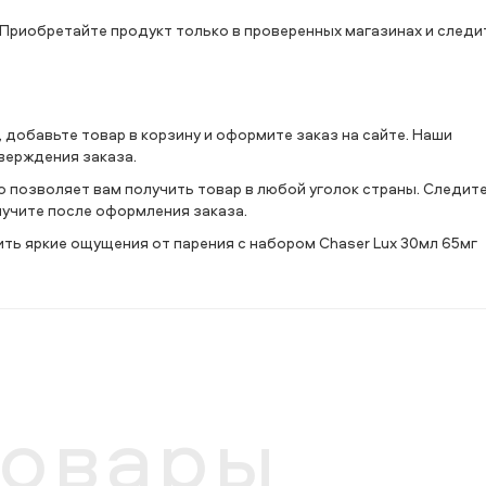
 Приобретайте продукт только в проверенных магазинах и следи
, добавьте товар в корзину и оформите заказ на сайте. Наши
верждения заказа.
 позволяет вам получить товар в любой уголок страны. Следит
лучите после оформления заказа.
ть яркие ощущения от парения с набором Chaser Lux 30мл 65мг
товары