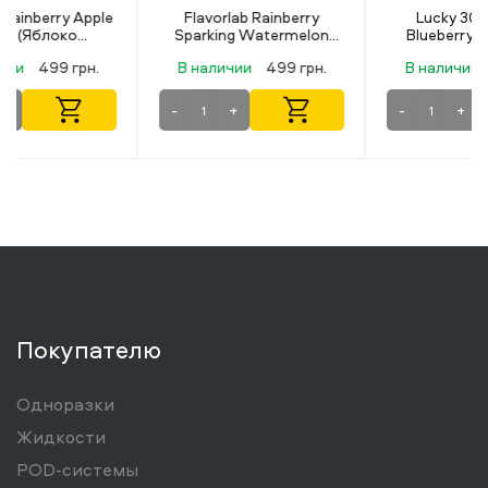
Flavorlab Rainberry
Lucky 30 мл 50 мг
Sparking Watermelon
Blueberry Lemonade
(Искрящийся Арбуз) 30
В наличии
499 грн.
В наличии
349 грн.
мл 50 мг
-
+
-
+
Покупателю
Одноразки
Жидкости
POD-системы