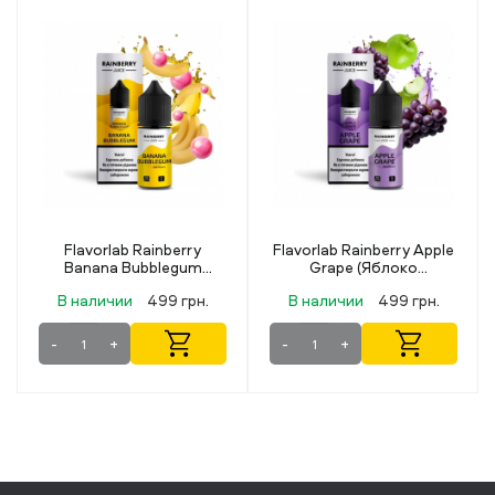
Flavorlab Rainberry Apple
Lucky 30 мл 50 мг Pink
Grape (Яблоко
Lemonade
 50
Виноград) 30 мл 50 мг
.
В наличии
499 грн.
В наличии
349 грн.
-
+
-
+