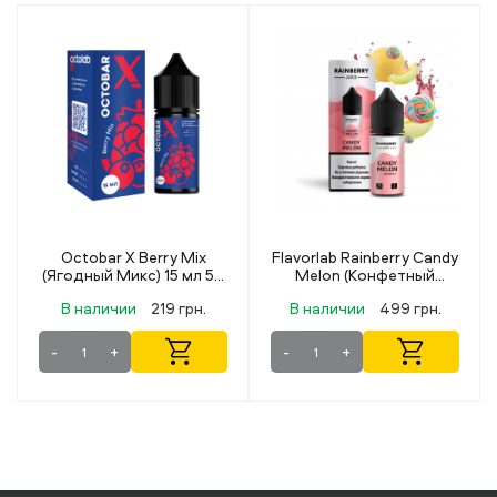
Flavorlab Rainberry Candy
Flavorlab Rainberry Apple
Melon (Конфетный
Grape (Яблоко
Арбуз) 30 мл 50 мг
Виноград) 30 мл 50 мг
В наличии
499 грн.
В наличии
499 грн.
-
+
-
+