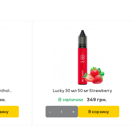
awberry
Lucky 30 мл 50 мг Juice Peach
грн.
В наличии
349 грн.
рзину
-
+
В корзину