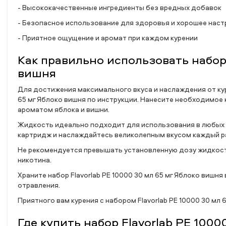
- Высококачественные ингредиенты без вредных добавок
- Безопасное использование для здоровья и хорошее нас
- Приятное ощущение и аромат при каждом курении
Как правильно использовать набор 
вишня
Для достижения максимального вкуса и наслаждения от кур
65 мг Яблоко вишня по инструкции. Нанесите необходимое
ароматом яблока и вишни.
Жидкость идеально подходит для использования в любых 
картридж и наслаждайтесь великолепным вкусом каждый р
Не рекомендуется превышать установленную дозу жидкост
никотина.
Храните набор Flavorlab PE 10000 30 мл 65 мг Яблоко вишн
отравления.
Приятного вам курения с набором Flavorlab PE 10000 30 мл 
Где купить набор Flavorlab PE 1000