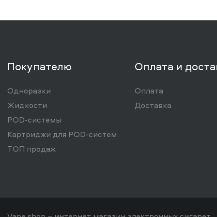
Покупателю
Оплата и доста
Одноразки
Оплата
Жидкости
Доставка
POD-системы
Картриджи для POD-систем
ТОП продаж
Vape shop – интернет магазин электронных сигарет.