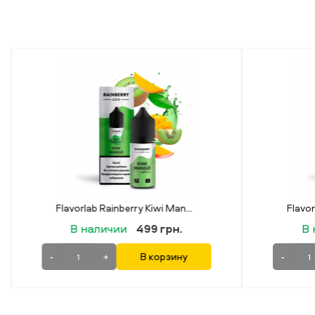
Flavorlab Rainberry Candy Melon (Конфетный Арбуз) 30 мл 50 мг
В наличии
499 грн.
В
-
+
В корзину
-