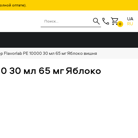
олной оптате).
UA
RU
0
р Flavorlab PE 10000 30 мл 65 мг Яблоко вишня
0 30 мл 65 мг Яблоко