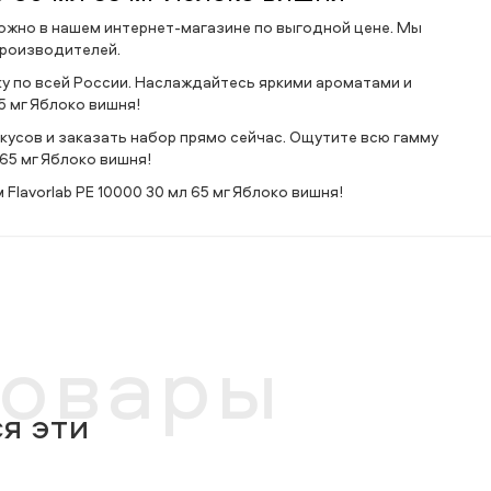
 можно в нашем интернет-магазине по выгодной цене. Мы
производителей.
у по всей России. Наслаждайтесь яркими ароматами и
5 мг Яблоко вишня!
кусов и заказать набор прямо сейчас. Ощутите всю гамму
 65 мг Яблоко вишня!
Flavorlab PE 10000 30 мл 65 мг Яблоко вишня!
товары
я эти