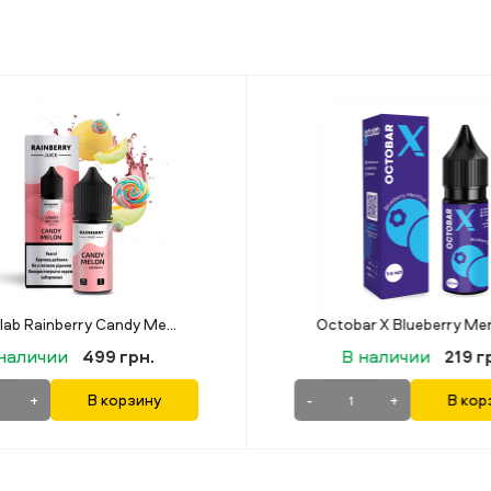
Octobar X Blueberry Menthol (Черника Ментол) 15 мл 50 мг
Lucky 30 мл 50 мг Str
 наличии
219 грн.
В наличии
349 
+
В корзину
-
+
В ко