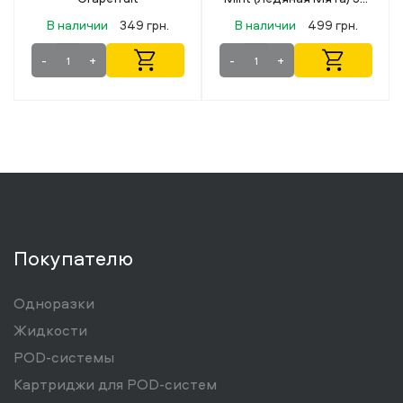
мл 50 мг
В наличии
499 грн.
В наличии
349 грн.
-
+
-
+
Покупателю
Одноразки
Жидкости
POD-системы
Картриджи для POD-систем