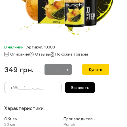
В наличии
Артикул: 18383
Описание
Отзывы
Похожие товары
349
грн.
-
+
Купить
Заказать
Характеристики:
Объем
Производитель
30 мл
Punch