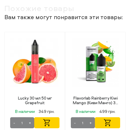
Похожие товары
Вам также могут понравится эти товары:
Flavorlab Rainberry Kiwi
Lucky 30 мл 50 мг
Mango (Киви Манго) 30
Blueberry Lemonade
мл 50 мг
В наличии
499 грн.
В наличии
349 грн.
-
+
-
+